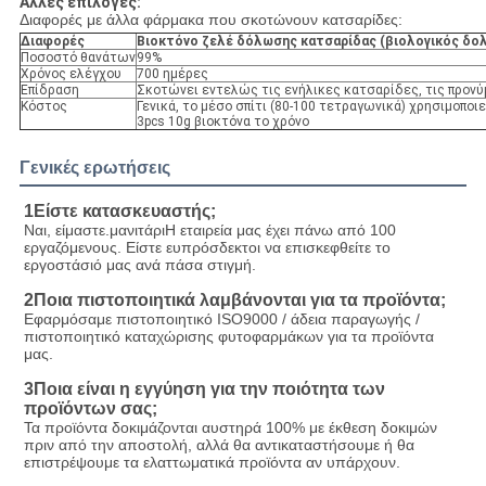
Άλλες επιλογές:
Διαφορές με άλλα φάρμακα που σκοτώνουν κατσαρίδες:
Διαφορές
Βιοκτόνο ζελέ δόλωσης κατσαρίδας (βιολογικός δο
Ποσοστό θανάτων
99%
Χρόνος ελέγχου
700 ημέρες
Επίδραση
Σκοτώνει εντελώς τις ενήλικες κατσαρίδες, τις προνύμ
Κόστος
Γενικά, το μέσο σπίτι (80-100 τετραγωνικά) χρησιμοποιε
3pcs 10g βιοκτόνα το χρόνο
Γενικές ερωτήσεις
1Είστε κατασκευαστής;
Ναι, είμαστε.
μανιτάρι
Η εταιρεία μας έχει πάνω από 100 
εργαζόμενους. Είστε ευπρόσδεκτοι να επισκεφθείτε το 
εργοστάσιό μας ανά πάσα στιγμή.
2Ποια πιστοποιητικά λαμβάνονται για τα προϊόντα;
Εφαρμόσαμε πιστοποιητικό ISO9000 / άδεια παραγωγής / 
πιστοποιητικό καταχώρισης φυτοφαρμάκων για τα προϊόντα 
μας.
3Ποια είναι η εγγύηση για την ποιότητα των 
προϊόντων σας;
Τα προϊόντα δοκιμάζονται αυστηρά 100% με έκθεση δοκιμών 
πριν από την αποστολή, αλλά θα αντικαταστήσουμε ή θα 
επιστρέψουμε τα ελαττωματικά προϊόντα αν υπάρχουν.