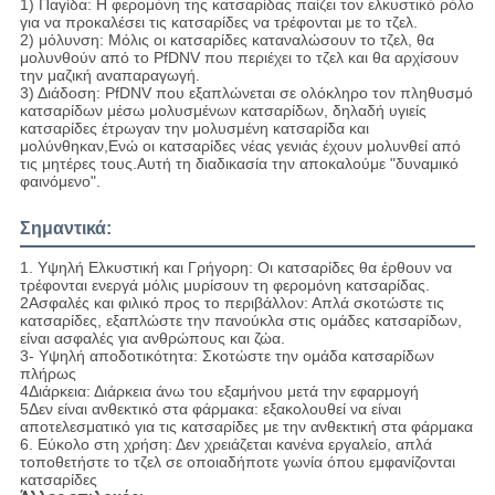
1) Παγίδα: Η φερομόνη της κατσαρίδας παίζει τον ελκυστικό ρόλο
για να προκαλέσει τις κατσαρίδες να τρέφονται με το τζελ.
2) μόλυνση: Μόλις οι κατσαρίδες καταναλώσουν το τζελ, θα
μολυνθούν από το PfDNV που περιέχει το τζελ και θα αρχίσουν
την μαζική αναπαραγωγή.
3) Διάδοση: PfDNV που εξαπλώνεται σε ολόκληρο τον πληθυσμό
κατσαρίδων μέσω μολυσμένων κατσαρίδων, δηλαδή υγιείς
κατσαρίδες έτρωγαν την μολυσμένη κατσαρίδα και
μολύνθηκαν,Ενώ οι κατσαρίδες νέας γενιάς έχουν μολυνθεί από
τις μητέρες τους.Αυτή τη διαδικασία την αποκαλούμε "δυναμικό
φαινόμενο".
Σημαντικά:
1. Υψηλή Ελκυστική και Γρήγορη: Οι κατσαρίδες θα έρθουν να
τρέφονται ενεργά μόλις μυρίσουν τη φερομόνη κατσαρίδας.
2Ασφαλές και φιλικό προς το περιβάλλον: Απλά σκοτώστε τις
κατσαρίδες, εξαπλώστε την πανούκλα στις ομάδες κατσαρίδων,
είναι ασφαλές για ανθρώπους και ζώα.
3- Υψηλή αποδοτικότητα: Σκοτώστε την ομάδα κατσαρίδων
πλήρως
4Διάρκεια: Διάρκεια άνω του εξαμήνου μετά την εφαρμογή
5Δεν είναι ανθεκτικό στα φάρμακα: εξακολουθεί να είναι
αποτελεσματικό για τις κατσαρίδες με την ανθεκτική στα φάρμακα
6. Εύκολο στη χρήση: Δεν χρειάζεται κανένα εργαλείο, απλά
τοποθετήστε το τζελ σε οποιαδήποτε γωνία όπου εμφανίζονται
κατσαρίδες