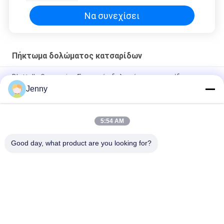
Να συνεχίσει
Πήκτωμα δολώματος κατσαρίδων
Blattella Germanica Σειριακός δολοφόνος κατσαρίδων
Jenny
PfDNV Βιολογικός δολοφόνος κατσαρίδων Blackbeetle
Attractant Ασφαλής για ανθρώπους και κατοικίδια ζώα
5:54 AM
Νερό Τρόφιμα μολυσμένα Ζαχαρωτά Gel δόλωμα για
Periplaneta Americana
Good day, what product are you looking for?
Λαϊκή κατηγορία
Όλα
Βιολογικά 
Βιολογικό 
Εντομοκτόνα
Φυτοφάρμακο
Φυτικά 
Πιστοκτόνα Για 