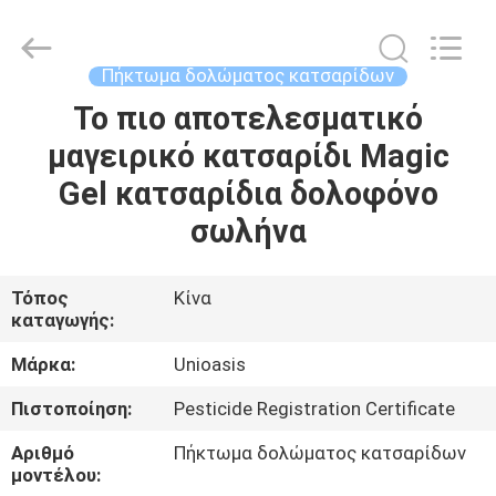
Chuqiang
Biological
Technology
Co.,ltd.
All
Πήκτωμα δολώματος κατσαρίδων
Rights
Reserved.
Το πιο αποτελεσματικό
ΣΠΊΤΙ
μαγειρικό κατσαρίδι Magic
ΠΡΟΪΌΝΤΑ
Gel κατσαρίδια δολοφόνο
σωλήνα
ΒΊΝΤΕΟ
Τόπος
Κίνα
καταγωγής:
ΠΕΡΊΠΟΥ
ΕΜΕΊΣ
Μάρκα:
Unioasis
Πιστοποίηση:
Pesticide Registration Certificate
ΓΎΡΟΣ
Αριθμό
Πήκτωμα δολώματος κατσαρίδων
ΕΡΓΟΣΤΑΣΊΩΝ
μοντέλου: