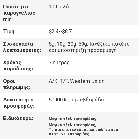
Ποσότητα
100 κιλά
ΠΟΙΟΤΙΚΌΣ
παραγγελίας
min:
ΈΛΕΓΧΟΣ
Τιμή:
$2.4--$8.7
ΜΑΣ
Συσκευασία
5g, 10g, 20g, 50g. Κινέζικο πακέτο
λεπτομέρειες:
και υποστήριξη προσαρμογή
ΕΛΆΤΕ
Χρόνος
7 ημέρες
ΣΕ
παράδοσης:
ΕΠΑΦΉ
Όροι
Λ/Κ, Τ/Τ, Western Union
ΜΕ
πληρωμής:
Δυνατότητα
50000 kg την εβδομάδα
ΕΙΔΉΣΕΙΣ
προσφοράς:
Ειδικότερα:
,
Μαγικό τζελ κατσαρίδας
ΖΗΤΉΣΤΕ
,
Μαγικό τζελ κατσαρίδας
Το πιο αποτελεσματικό σωλήνα που
ΈΝΑ
σκοτώνει κατσαρίδες