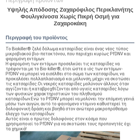
Περιγραφή προϊόντων
Υψηλής Απόδοσης Ζαχαρόφιλος Περικλανήτης
Φουλιγκίνοσα Χωρίς Πικρή Οσμή για
Ζαχαροκάκη
Περιγραφή του προϊόντος
Το Biokiller® ζελέ δόλωμα κατσαρίδας είναι ένας νέος τύπος
μικροβιακού βιο-πετοκτόνου, που περιέχει κυρίως PfDNV και
φερομόνη εντόμων.
Η φερομόνη των εντόμων προσελκύει τις κατσαρίδες να
τρέφονται με το Bio-killer®, έτσι ώστε ο ιός των εντόμων-
PfDNV να μπορεί να εισέλθει στο σώμα των κατσαρίδων, να
προκαλέσει πολλαπλασιασμό και μόλυνση, μέχρι να σκοτώσει
τις κατσαρίδες.Οι νεκρές κατσαρίδες μολύνουν άλλους όταν
αγγίζονται ή καταβροχθίζονται από υγιείς κατσαρίδες λόγω
των φυσικών χαρακτηριστικών του πληθυσμού
κατσαρίδων.Ενώ το PfDNV μπορεί να μολύνει την επόμενη γενιά
μέσω των αυγών, αυτό το φαινόμενο ντόμινο καθυστερεί τη
δολοφονική δράση και βοηθά στον ανώτερο μακροπρόθεσμο
έλεγχο των κατσαρίδων.
Αυτός είναι ο πρώτος δολοφόνος στον κόσμο που
χρησιμοποιεί το PfDNV για να σκοτώσει τους προπονητές όχι
τα χημικά!