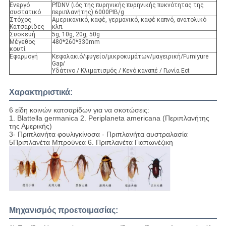
Ενεργό
PfDNV (ιός της πυρηνικής πυρηνικής πυκνότητας της
συστατικό
περιπλανήτης) 6000PIB/g
Στόχος
Αμερικανικό, καφέ, γερμανικό, καφέ καπνό, ανατολικό
Κατσαρίδες
κλπ.
Συσκευή
5g, 10g, 20g, 50g
Μέγεθος
480*260*330mm
κουτί
Εφαρμογή
Κεφαλακιό/ψυγείο/μικροκυμάτων/μαγειρική/Fumiyure
Gap/
Υδάτινο / Κλιματισμός / Κενό καναπέ / Γωνία Ect
Χαρακτηριστικά:
6 είδη κοινών κατσαρίδων για να σκοτώσεις:
1. Blattella germanica 2. Periplaneta americana (Περιπλανήτης
της Αμερικής)
3- Πριπλανήτα φουλιγκίνοσα - Πριπλανήτα αυστραλασία
5Πριπλανέτα Μπρούνεα 6. Πριπλανέτα Γιαπωνέζικη
Μηχανισμός προετοιμασίας: