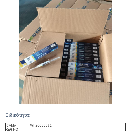
Ειδικότητα:
ICAMA
WP20080082
REG.NO.