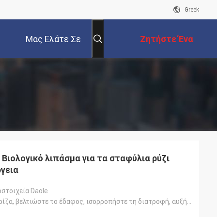
Greek
Μας Ελάτε Σε
Ζητήστε Ένα
Επαφή Με
Απόσπασμα
 Βιολογικό λιπάσμα για τα σταφύλια ρύζι
γεια
οστοιχεία Daole
Ενισχύστε τη ρίζα, βελτιώστε το έδαφος, ισορροπήστε τη διατροφή, αυξήστε τα φυτεύματα σε πράσινο, ζύ