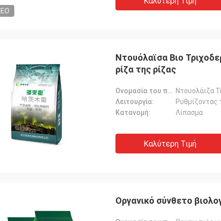
Καλύτερη Τιμή
DEO
Ντουόλαϊσα Βιο Τριχοδε
ρίζα της ρίζας
Ονομασία του προϊόντος:
Ντουολάιζα T
Λειτουργία:
Κατανομή:
Λίπασμα
Καλύτερη Τιμή
Οργανικό σύνθετο βιολο