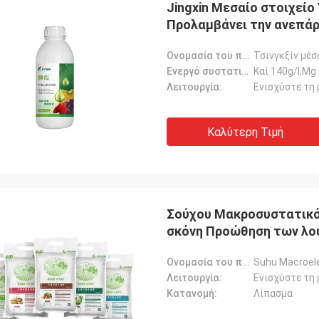
Jingxin Μεσαίο στοιχεί
Προλαμβάνει την ανεπάρ
Ονομασία του προϊόντος:
Τσινγκξίν μέσ
Ενεργό συστατικό:
Καί 140g/l,Mg·
Λειτουργία:
Καλύτερη Τιμή
Σούχου Μακροσυστατικό 
σκόνη Προώθηση των λο
Ονομασία του προϊόντος:
Suhu Macroel
Λειτουργία:
Κατανομή:
Λίπασμα