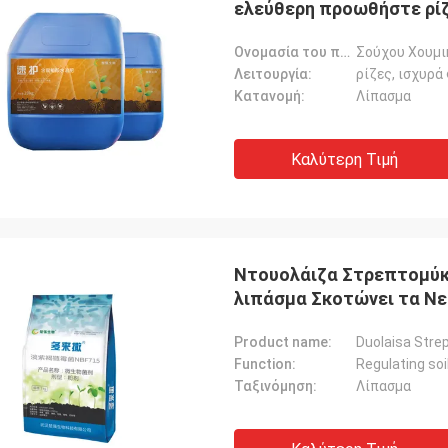
ελεύθερη προωθήστε ρί
Ονομασία του προϊόντος:
Σούχου Χουμι
Λειτουργία:
ρίζες, ισχυρά
Κατανομή:
Λίπασμα
Καλύτερη Τιμή
Ντουολάιζα Στρεπτομύκη
λιπάσμα Σκοτώνει τα Νε
Product name:
Duolaisa Str
Function:
Ταξινόμηση:
Λίπασμα