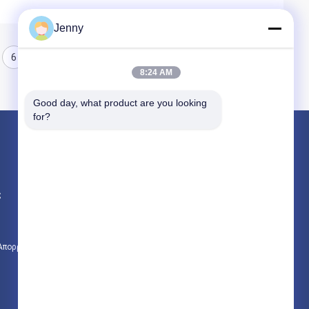
Jenny
6
8:24 AM
Good day, what product are you looking 
for?
Προϊόντα
Βιολογικά εντομοκτόνα
ς
Βιολογικό φυτοφάρμακο
Φυτικά εντομοκτόνα
 Απορρήτου
Όλες οι κατηγορίες