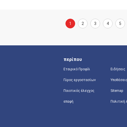
1
2
3
4
5
περίπου
Εταιρικό Προφίλ
Ειδήσεις
Γύρος εργοστασίων
Υποθέσει
Ποιοτικός έλεγχος
Sitemap
επαφή
Πολιτική