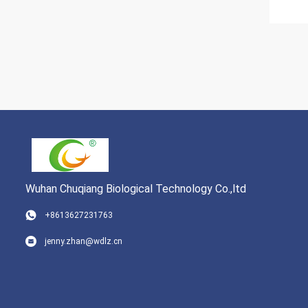
Wuhan Chuqiang Biological Technology Co.,ltd
+8613627231763
jenny.zhan@wdlz.cn