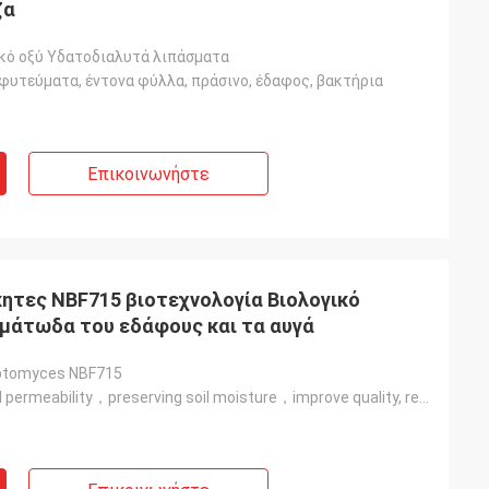
ζα
κό οξύ Υδατοδιαλυτά λιπάσματα
 φυτεύματα, έντονα φύλλα, πράσινο, έδαφος, βακτήρια
Επικοινωνήστε
τες NBF715 βιοτεχνολογία Βιολογικό
μάτωδα του εδάφους και τα αυγά
eptomyces NBF715
Regulating soil permeability，preserving soil moisture，improve quality, reduce toxicity