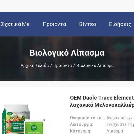
Σχετικά Με
Προϊόντα
Βίντεο
Ειδήσεις
Εμάς
Βιολογικό Λίπασμα
Αρχική Σελίδα
/
Προϊόντα
/
Βιολογικό Λίπασμα
OEM Daole Trace Element
λαχανικά Μελονοκαλλιέρ
Ονομασία του προϊόντος:
Αγόνι από ιχν
Λειτουργία:
Κατανομή:
Λίπασμα