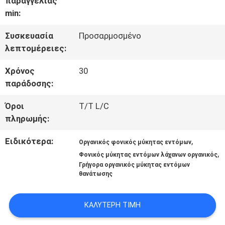
παραγγελίας
min:
ΕΡΓΟΣΤΑΣΊΩΝ
Συσκευασία
Προσαρμοσμένο
λεπτομέρειες:
ΠΟΙΟΤΙΚΌΣ
Χρόνος
30
ΈΛΕΓΧΟΣ
παράδοσης:
Όροι
T/T L/C
ΜΑΣ
πληρωμής:
ΕΛΆΤΕ
Ειδικότερα:
,
Οργανικός φονικός μύκητας εντόμων
,
ΣΕ
Φονικός μύκητας εντόμων λάχανων οργανικός
Γρήγορα οργανικός μύκητας εντόμων
θανάτωσης
ΕΠΑΦΉ
ΜΕ
ΚΑΛΎΤΕΡΗ ΤΙΜΉ