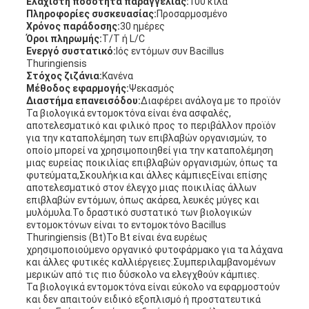
Ελάχιστη ποσότητα παραγγελίας:
100 κιλά
Πληροφορίες συσκευασίας:
Προσαρμοσμένο
Χρόνος παράδοσης:
30 ημέρες
Όροι πληρωμής:
T/T ή L/C
Ενεργό συστατικό:
Ιός εντόμων συν Bacillus
Thuringiensis
Στόχος ζιζάνια:
Κανένα
Μέθοδος εφαρμογής:
Ψεκασμός
Διαστήμα επανεισόδου:
Διαφέρει ανάλογα με το προϊόν
Τα βιολογικά εντομοκτόνα είναι ένα ασφαλές,
αποτελεσματικό και φιλικό προς το περιβάλλον προϊόν
για την καταπολέμηση των επιβλαβών οργανισμών, το
οποίο μπορεί να χρησιμοποιηθεί για την καταπολέμηση
μιας ευρείας ποικιλίας επιβλαβών οργανισμών, όπως τα
φυτεύματα,Σκουλήκια και άλλες κάμπιεςΕίναι επίσης
αποτελεσματικό στον έλεγχο μιας ποικιλίας άλλων
επιβλαβών εντόμων, όπως ακάρεα, λευκές μύγες και
μυλόμυλα.Το δραστικό συστατικό των βιολογικών
εντομοκτόνων είναι το εντομοκτόνο Bacillus
Thuringiensis (Bt)Το Bt είναι ένα ευρέως
χρησιμοποιούμενο οργανικό φυτοφάρμακο για τα λάχανα
και άλλες φυτικές καλλιέργειες.Συμπεριλαμβανομένων
μερικών από τις πιο δύσκολο να ελεγχθούν κάμπιες.
Τα βιολογικά εντομοκτόνα είναι εύκολο να εφαρμοστούν
και δεν απαιτούν ειδικό εξοπλισμό ή προστατευτικά