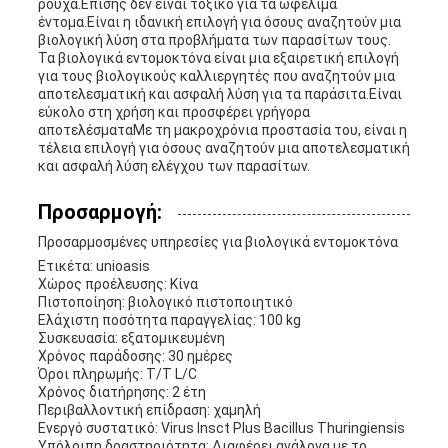
ρούχα.Επίσης δεν είναι τοξικό για τα ωφέλιμα
έντομα.Είναι η ιδανική επιλογή για όσους αναζητούν μια
βιολογική λύση στα προβλήματα των παρασίτων τους.
Τα βιολογικά εντομοκτόνα είναι μια εξαιρετική επιλογή
για τους βιολογικούς καλλιεργητές που αναζητούν μια
αποτελεσματική και ασφαλή λύση για τα παράσιτα.Είναι
εύκολο στη χρήση και προσφέρει γρήγορα
αποτελέσματαΜε τη μακροχρόνια προστασία του, είναι η
τέλεια επιλογή για όσους αναζητούν μια αποτελεσματική
και ασφαλή λύση ελέγχου των παρασίτων.
Προσαρμογή:
Προσαρμοσμένες υπηρεσίες για βιολογικά εντομοκτόνα
Ετικέτα: unioasis
Χώρος προέλευσης: Κίνα
Πιστοποίηση: βιολογικό πιστοποιητικό
Ελάχιστη ποσότητα παραγγελίας: 100 kg
Συσκευασία: εξατομικευμένη
Χρόνος παράδοσης: 30 ημέρες
Όροι πληρωμής: T/T L/C
Χρόνος διατήρησης: 2 έτη
Περιβαλλοντική επίδραση: χαμηλή
Ενεργό συστατικό: Virus Insct Plus Bacillus Thuringiensis
Υπόλοιπη δραστηριότητα: Διαφέρει ανάλογα με το