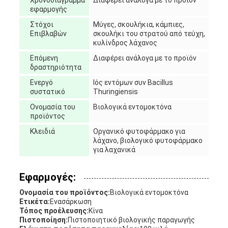
Χρονοδιάγραμμα
Διαφέρει ανάλογα με το προϊόν
εφαρμογής
Στόχοι
Μύγες, σκουλήκια, κάμπιες,
Επιβλαβών
σκουλήκι του στρατού από τεύχη,
κυλίνδρος λάχανος
Επόμενη
Διαφέρει ανάλογα με το προϊόν
δραστηριότητα
Ενεργό
Ιός εντόμων συν Bacillus
συστατικό
Thuringiensis
Ονομασία του
Βιολογικά εντομοκτόνα
προϊόντος
Κλειδιά
Οργανικό φυτοφάρμακο για
λάχανο, βιολογικό φυτοφάρμακο
για λαχανικά
Εφαρμογές:
Ονομασία του προϊόντος:
Βιολογικά εντομοκτόνα
Ετικέτα:
Ενασάρκωση
Τόπος προέλευσης:
Κίνα
Πιστοποίηση:
Πιστοποιητικό βιολογικής παραγωγής