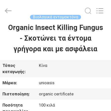
Wuhan
Chuqiang
Biological
Technology
Βιολογικά εντομοκτόνα
Co.,ltd.
All
Organic Insect Killing Fungus
ΣΠΊΤΙ
Rights
Reserved.
- Σκοτώνει τα έντομα
ΠΡΟΪΌΝΤΑ
γρήγορα και με ασφάλεια
ΒΊΝΤΕΟ
Τόπος
Κίνα
καταγωγής:
ΠΕΡΊΠΟΥ
Μάρκα:
unioasis
ΕΜΕΊΣ
Πιστοποίηση:
organic certificate
Ποσότητα
100 κιλά
ΓΎΡΟΣ