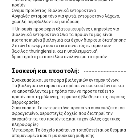
προϊόν
Όνομα προϊόντος: Βιολογικά εντομοκτόνα
Ασφαλές εντομοκτόνο για φυτά, εντομοκτόνο λάχανο,
χαμηλή περιβαλλοντική επίδραση
Η Unioasis προσφέρει εξατομικευμένες υπηρεσίες για
βιολογικά εντομοκτόνα.Όλα τα προϊόντα μας είναι
πιστοποιημένα βιολογικά και έχουν διάρκεια διατήρησης
2 ετώνΤο ενεργό συστατικό είναι ιός εντόμου συν
βακίλος thuringiensis, και η υπολειμματική
δραστηριότητα ποικίλλει ανάλογα με το προϊόν.
Συσκευή και αποστολή:
Συσκευασία και μεταφορά βιολογικών εντομοκτόνων:
Τα βιολογικά εντομοκτόνα πρέπει να συσκευάζονται και
να αποστέλλονται με τρόπο που να προστατεύει το
προϊόν από τη μόλυνση, τη φυσική βλάβη και τις ακραίες
θερμοκρασίες.
Συσκευασία: Το εντομοκτόνο πρέπει να συσκευάζεται σε
σφραγισμένο, αεροστεγές δοχείο που διατηρεί την
ακεραιότητα του προϊόντος.και τυχόν άλλες σχετικές
πληροφορίες.
Μεταφορά: Το δοχείο πρέπει να τοποθετείται σε θερμικά
απομονωμένο κουτί με συσκευή ρύθμισης