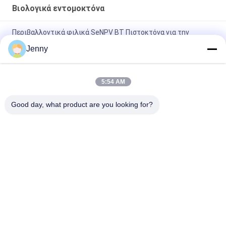
Βιολογικά εντομοκτόνα
Περιβαλλοντικά φιλικά SeNPV BT Πιστοκτόνα για την
προστασία των καλλιεργειών
Jenny
Γεωργία Spodoptera exigua SeNPV Βιολογικά εντομοκτόνα
για λαχανικά
5:54 AM
Οργανικά γεωργικά βιολογικά εντομοκτόνα Bt Για λάχανο
Good day, what product are you looking for?
λαχανικά Bacillus Thuringiensis
Λαϊκή κατηγορία
Όλα
Βιολογικά 
Βιολογικό 
Εντομοκτόνα
Φυτοφάρμακο
Φυτικά 
Πιστοκτόνα Για 
Εντομοκτόνα
Καλλιέργειες 