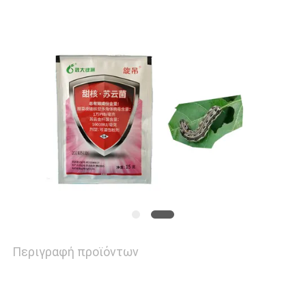
ΕΙΔΉΣΕΙΣ
ΖΗΤΉΣΤΕ
ΈΝΑ
ΑΠΌΣΠΑΣΜΑ
SITEMAP
PRIVACY
POLICY
Περιγραφή προϊόντων