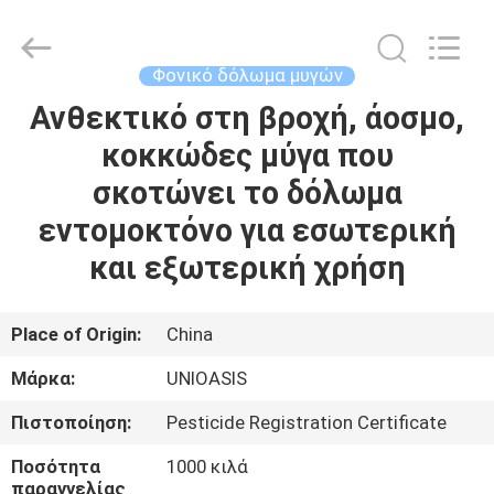
Chuqiang
Biological
Technology
Co.,ltd.
All
Φονικό δόλωμα μυγών
Rights
Reserved.
Ανθεκτικό στη βροχή, άοσμο,
ΣΠΊΤΙ
κοκκώδες μύγα που
ΠΡΟΪΌΝΤΑ
σκοτώνει το δόλωμα
εντομοκτόνο για εσωτερική
ΒΊΝΤΕΟ
και εξωτερική χρήση
ΠΕΡΊΠΟΥ
Place of Origin:
China
ΕΜΕΊΣ
Μάρκα:
UNIOASIS
Πιστοποίηση:
Pesticide Registration Certificate
ΓΎΡΟΣ
ΕΡΓΟΣΤΑΣΊΩΝ
Ποσότητα
1000 κιλά
παραγγελίας