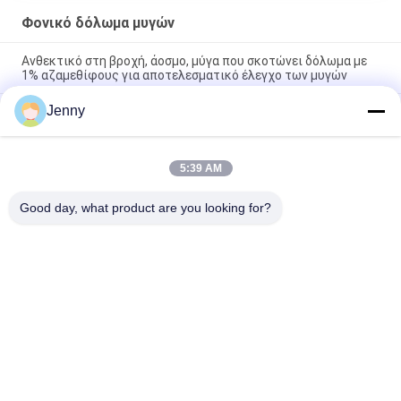
Φονικό δόλωμα μυγών
Ανθεκτικό στη βροχή, άοσμο, μύγα που σκοτώνει δόλωμα με
1% αζαμεθίφους για αποτελεσματικό έλεγχο των μυγών
Jenny
Αδιάβροχο και ανθεκτικό στη βροχή δόλωμα που σκοτώνει
τις μύγες για αποτελεσματικό έλεγχο των μύγες
Δείγμα που σκοτώνει τις μύγες με Cis-9-τρικοσένιο για
5:39 AM
αποτελεσματική καταπολέμηση των μύγες - 10g/σακούλι
ανθεκτικό στη βροχή εντομοκτόνο
Good day, what product are you looking for?
Λαϊκή κατηγορία
Όλα
Βιολογικά 
Βιολογικό 
Εντομοκτόνα
Φυτοφάρμακο
Φυτικά 
Πιστοκτόνα Για 
Εντομοκτόνα
Καλλιέργειες 
Αραβοσίτου