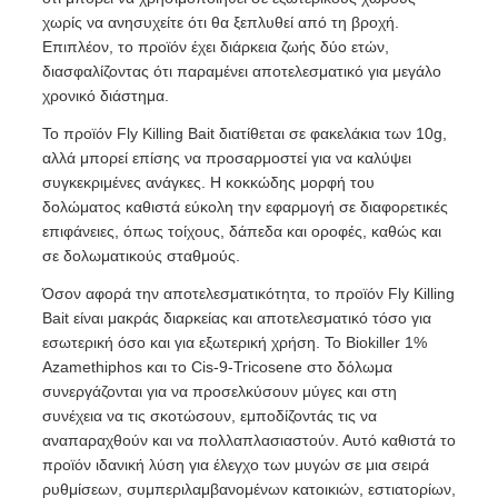
χωρίς να ανησυχείτε ότι θα ξεπλυθεί από τη βροχή.
Επιπλέον, το προϊόν έχει διάρκεια ζωής δύο ετών,
διασφαλίζοντας ότι παραμένει αποτελεσματικό για μεγάλο
χρονικό διάστημα.
Το προϊόν Fly Killing Bait διατίθεται σε φακελάκια των 10g,
αλλά μπορεί επίσης να προσαρμοστεί για να καλύψει
συγκεκριμένες ανάγκες. Η κοκκώδης μορφή του
δολώματος καθιστά εύκολη την εφαρμογή σε διαφορετικές
επιφάνειες, όπως τοίχους, δάπεδα και οροφές, καθώς και
σε δολωματικούς σταθμούς.
Όσον αφορά την αποτελεσματικότητα, το προϊόν Fly Killing
Bait είναι μακράς διαρκείας και αποτελεσματικό τόσο για
εσωτερική όσο και για εξωτερική χρήση. Το Biokiller 1%
Azamethiphos και το Cis-9-Tricosene στο δόλωμα
συνεργάζονται για να προσελκύσουν μύγες και στη
συνέχεια να τις σκοτώσουν, εμποδίζοντάς τις να
αναπαραχθούν και να πολλαπλασιαστούν. Αυτό καθιστά το
προϊόν ιδανική λύση για έλεγχο των μυγών σε μια σειρά
ρυθμίσεων, συμπεριλαμβανομένων κατοικιών, εστιατορίων,