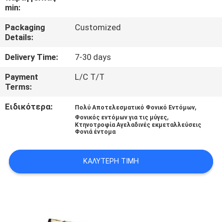
min:
ΠΟΙΟΤΙΚΌΣ
Packaging
Customized
ΈΛΕΓΧΟΣ
Details:
Delivery Time:
7-30 days
ΜΑΣ
Payment
L/C T/T
ΕΛΆΤΕ
Terms:
ΣΕ
Ειδικότερα:
,
Πολύ Αποτελεσματικό Φονικό Εντόμων
,
ΕΠΑΦΉ
Φονικός εντόμων για τις μύγες
Κτηνοτροφία Αγελαδινές εκμεταλλεύσεις
Φονιά έντομα
ΜΕ
ΚΑΛΎΤΕΡΗ ΤΙΜΉ
ΕΙΔΉΣΕΙΣ
ΖΗΤΉΣΤΕ
ΈΝΑ