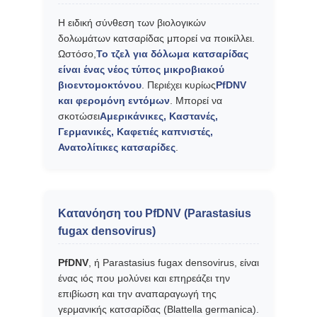
Η ειδική σύνθεση των βιολογικών
δολωμάτων κατσαρίδας μπορεί να ποικίλλει.
Ωστόσο,
Το τζελ για δόλωμα κατσαρίδας
είναι ένας νέος τύπος μικροβιακού
βιοεντομοκτόνου
. Περιέχει κυρίως
PfDNV
και φερομόνη εντόμων
. Μπορεί να
σκοτώσει
Αμερικάνικες, Καστανές,
Γερμανικές, Καφετιές καπνιστές,
Ανατολίτικες κατσαρίδες
.
Κατανόηση του PfDNV (Parastasius
fugax densovirus)
PfDNV
, ή Parastasius fugax densovirus, είναι
ένας ιός που μολύνει και επηρεάζει την
επιβίωση και την αναπαραγωγή της
γερμανικής κατσαρίδας (Blattella germanica).