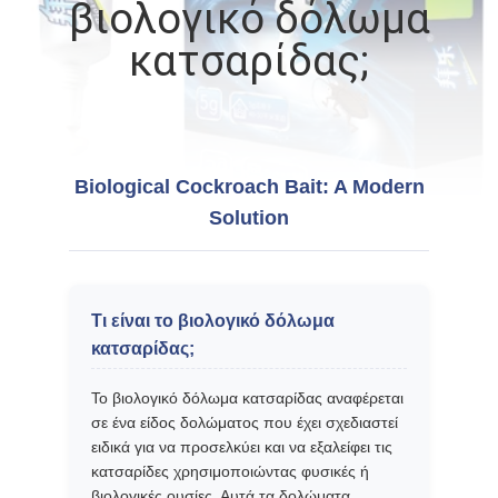
βιολογικό δόλωμα
ΠΟΙΟΤΙΚΌΣ
κατσαρίδας;
ΈΛΕΓΧΟΣ
ΜΑΣ
Biological Cockroach Bait: A Modern
ΕΛΆΤΕ
Solution
ΣΕ
ΕΠΑΦΉ
ΜΕ
Τι είναι το βιολογικό δόλωμα
κατσαρίδας;
ΕΙΔΉΣΕΙΣ
Το βιολογικό δόλωμα κατσαρίδας αναφέρεται
σε ένα είδος δολώματος που έχει σχεδιαστεί
ΖΗΤΉΣΤΕ
ειδικά για να προσελκύει και να εξαλείφει τις
κατσαρίδες χρησιμοποιώντας φυσικές ή
ΈΝΑ
βιολογικές ουσίες. Αυτά τα δολώματα