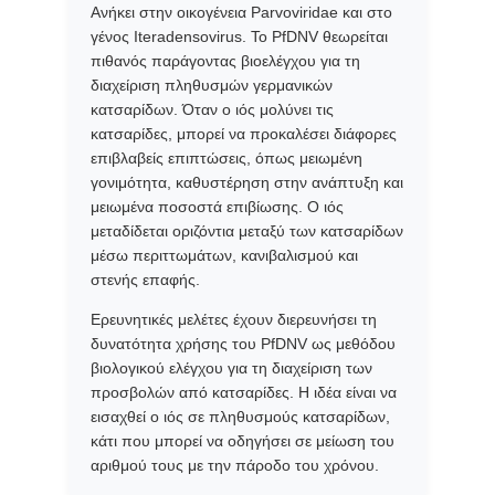
Ανήκει στην οικογένεια Parvoviridae και στο
γένος Iteradensovirus. Το PfDNV θεωρείται
πιθανός παράγοντας βιοελέγχου για τη
διαχείριση πληθυσμών γερμανικών
κατσαρίδων. Όταν ο ιός μολύνει τις
κατσαρίδες, μπορεί να προκαλέσει διάφορες
επιβλαβείς επιπτώσεις, όπως μειωμένη
γονιμότητα, καθυστέρηση στην ανάπτυξη και
μειωμένα ποσοστά επιβίωσης. Ο ιός
μεταδίδεται οριζόντια μεταξύ των κατσαρίδων
μέσω περιττωμάτων, κανιβαλισμού και
στενής επαφής.
Ερευνητικές μελέτες έχουν διερευνήσει τη
δυνατότητα χρήσης του PfDNV ως μεθόδου
βιολογικού ελέγχου για τη διαχείριση των
προσβολών από κατσαρίδες. Η ιδέα είναι να
εισαχθεί ο ιός σε πληθυσμούς κατσαρίδων,
κάτι που μπορεί να οδηγήσει σε μείωση του
αριθμού τους με την πάροδο του χρόνου.