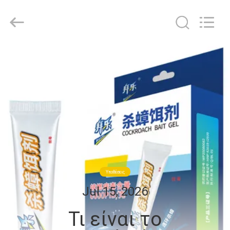
Chuqiang
Biological
Technology
Co.,ltd.
All
Rights
Reserved.
ΣΠΊΤΙ
ΠΡΟΪΌΝΤΑ
ΒΊΝΤΕΟ
ΠΕΡΊΠΟΥ
ΕΜΕΊΣ
Υποθέσεις
Jul 15, 2026
ΓΎΡΟΣ
Τι είναι το
ΕΡΓΟΣΤΑΣΊΩΝ