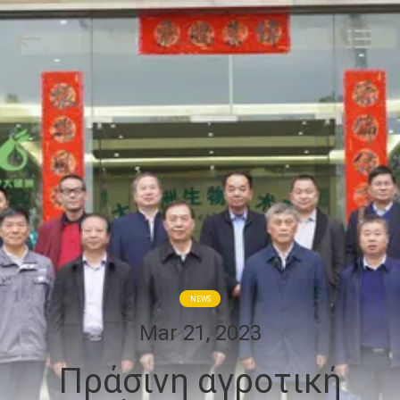
Chuqiang
Biological
Technology
Co.,ltd.
All
Rights
Reserved.
ΣΠΊΤΙ
ΠΡΟΪΌΝΤΑ
ΒΊΝΤΕΟ
ΠΕΡΊΠΟΥ
ΕΜΕΊΣ
NEWS
Mar 21, 2023
ΓΎΡΟΣ
Πράσινη αγροτική
ΕΡΓΟΣΤΑΣΊΩΝ