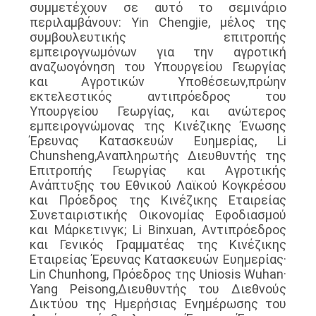
συμμετέχουν σε αυτό το σεμινάριο
περιλαμβάνουν: Yin Chengjie, μέλος της
συμβουλευτικής επιτροπής
εμπειρογνωμόνων για την αγροτική
αναζωογόνηση του Υπουργείου Γεωργίας
και Αγροτικών Υποθέσεων,πρώην
εκτελεστικός αντιπρόεδρος του
Υπουργείου Γεωργίας, και ανώτερος
εμπειρογνώμονας της Κινέζικης Ένωσης
Έρευνας Κατασκευών Ευημερίας, Li
Chunsheng,Αναπληρωτής Διευθυντής της
Επιτροπής Γεωργίας και Αγροτικής
Ανάπτυξης του Εθνικού Λαϊκού Κογκρέσου
και Πρόεδρος της Κινέζικης Εταιρείας
Συνεταιριστικής Οικονομίας Εφοδιασμού
και Μάρκετινγκ; Li Binxuan, Αντιπρόεδρος
και Γενικός Γραμματέας της Κινέζικης
Εταιρείας Έρευνας Κατασκευών Ευημερίας·
Lin Chunhong, Πρόεδρος της Uniosis Wuhan·
Yang Peisong,Διευθυντής του Διεθνούς
Δικτύου της Ημερήσιας Ενημέρωσης του