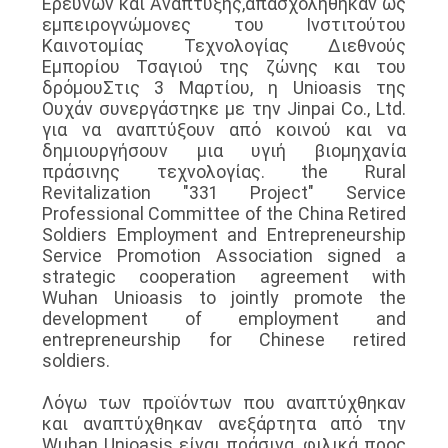
Ερευνών και Ανάπτυξης,απασχολήθηκαν ως
ΑΠΌΣΠΑΣΜΑ
εμπειρογνώμονες του Ινστιτούτου
Καινοτομίας Τεχνολογίας Διεθνούς
Εμπορίου Τσαγιού της ζώνης και του
SITEMAP
δρόμουΣτις 3 Μαρτίου, η Unioasis της
Ουχάν συνεργάστηκε με την Jinpai Co., Ltd.
για να αναπτύξουν από κοινού και να
PRIVACY
δημιουργήσουν μια υγιή βιομηχανία
πράσινης τεχνολογίας. the Rural
POLICY
Revitalization "331 Project" Service
Professional Committee of the China Retired
Soldiers Employment and Entrepreneurship
Service Promotion Association signed a
strategic cooperation agreement with
Wuhan Unioasis to jointly promote the
development of employment and
entrepreneurship for Chinese retired
soldiers.
Λόγω των προϊόντων που αναπτύχθηκαν
και αναπτύχθηκαν ανεξάρτητα από την
Wuhan Unioasis είναι πράσινα, φιλικά προς