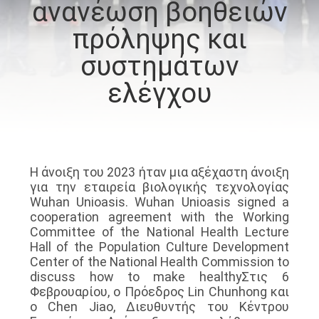
ανανέωση βοηθειών
ΠΟΙΟΤΙΚΌΣ
πρόληψης και
ΈΛΕΓΧΟΣ
συστημάτων
ελέγχου
ΜΑΣ
ΕΛΆΤΕ
ΣΕ
ΕΠΑΦΉ
Η άνοιξη του 2023 ήταν μια αξέχαστη άνοιξη
για την εταιρεία βιολογικής τεχνολογίας
ΜΕ
Wuhan Unioasis. Wuhan Unioasis signed a
cooperation agreement with the Working
Committee of the National Health Lecture
ΕΙΔΉΣΕΙΣ
Hall of the Population Culture Development
Center of the National Health Commission to
discuss how to make healthyΣτις 6
ΖΗΤΉΣΤΕ
Φεβρουαρίου, ο Πρόεδρος Lin Chunhong και
ο Chen Jiao, Διευθυντής του Κέντρου
ΈΝΑ