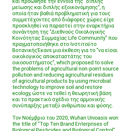
και προώθησε την έννοια της "διπλής
μείωσης και διπλής εξοικονόμησης", η
οποία ήταν βαθιά προβληματική για τους
συμμετέχοντες από διάφορες χώρες.είχε
προσκληθεί να παραστεί στην εναρκτήρια
συνάντηση της "Διεθνούς Οικολογικής
Κοινότητας Συμμαχίας Life Community" που
πραγματοποιήθηκε στο Ινστιτούτο
ΒοτανικήςΈκανε μια έκθεση για το "να είσαι
οικολογικός αποκαταστάτης του
οικοσυστήματος", which proposed to solve
the problems of agricultural non-point source
pollution and reducing agricultural residues
of agricultural products by using microbial
technology to improve soil and restore
ecology, ώστε να τεθεί η θεωρητική βάση
και το πρακτικό σχέδιο της αρμονικής
συνύπαρξης μεταξύ ανθρώπου και φύσης.
Τον Νοέμβριο του 2020, Wuhan Unioasis won
the title of "Top Ten Brand Enterprises of
Biological Pesticides and Biological Control"