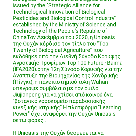
issued by the "Strategic Alliance for
Technological Innovation of Biological
Pesticides and Biological Control Industry"
established by the Ministry of Science and
Technology of the People's Republic of
ChinaΤον Δεκέμβριο του 2020, η Unioasis
της Ουχάν κέρδισε τον τίτλο του "Top
Twenty of Biological Agriculture" που
εκδόθηκε από την Διεθνή Σύνοδο Κορυφής
Αγροτικής Τροφίμων Top 100 Future · Baima
(IFA2020).στην 12η Σύνοδο Κορυφής για την
Ανάπτυξη της Βιομηχανίας της Χονδρικής
(Πίνγκι), η πανεπιστημιούπολη Wuhan
υπέγραψε συμβόλαιο με τον όμιλο
Jiujianpeng για να χτίσει από κοινού ένα
"βοτανικό νοσοκομείο παραδοσιακής
κινεζικής ιατρικής".Η πλατφόρμα "Learning
Power" έχει αναφέρει την Ουχάν Unioasis
οκτώ φορές..
Η Unioasis της Ουχάν δεσμεύεται να