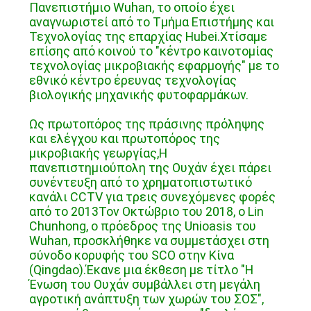
Πανεπιστήμιο Wuhan, το οποίο έχει
αναγνωριστεί από το Τμήμα Επιστήμης και
Τεχνολογίας της επαρχίας Hubei.Χτίσαμε
επίσης από κοινού το "κέντρο καινοτομίας
τεχνολογίας μικροβιακής εφαρμογής" με το
εθνικό κέντρο έρευνας τεχνολογίας
βιολογικής μηχανικής φυτοφαρμάκων.
Ως πρωτοπόρος της πράσινης πρόληψης
και ελέγχου και πρωτοπόρος της
μικροβιακής γεωργίας,Η
πανεπιστημιούπολη της Ουχάν έχει πάρει
συνέντευξη από το χρηματοπιστωτικό
κανάλι CCTV για τρεις συνεχόμενες φορές
από το 2013Τον Οκτώβριο του 2018, ο Lin
Chunhong, ο πρόεδρος της Unioasis του
Wuhan, προσκλήθηκε να συμμετάσχει στη
σύνοδο κορυφής του SCO στην Κίνα
(Qingdao).Έκανε μια έκθεση με τίτλο "Η
Ένωση του Ουχάν συμβάλλει στη μεγάλη
αγροτική ανάπτυξη των χωρών του ΣΟΣ",