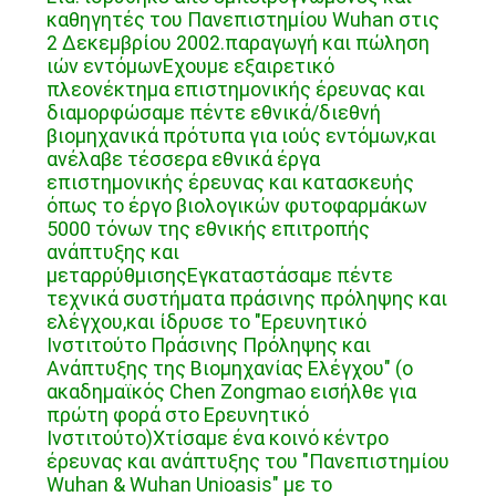
καθηγητές του Πανεπιστημίου Wuhan στις
2 Δεκεμβρίου 2002.παραγωγή και πώληση
ιών εντόμωνΕχουμε εξαιρετικό
πλεονέκτημα επιστημονικής έρευνας και
διαμορφώσαμε πέντε εθνικά/διεθνή
βιομηχανικά πρότυπα για ιούς εντόμων,και
ανέλαβε τέσσερα εθνικά έργα
επιστημονικής έρευνας και κατασκευής
όπως το έργο βιολογικών φυτοφαρμάκων
5000 τόνων της εθνικής επιτροπής
ανάπτυξης και
μεταρρύθμισηςΕγκαταστάσαμε πέντε
τεχνικά συστήματα πράσινης πρόληψης και
ελέγχου,και ίδρυσε το "Ερευνητικό
Ινστιτούτο Πράσινης Πρόληψης και
Ανάπτυξης της Βιομηχανίας Ελέγχου" (ο
ακαδημαϊκός Chen Zongmao εισήλθε για
πρώτη φορά στο Ερευνητικό
Ινστιτούτο)Χτίσαμε ένα κοινό κέντρο
έρευνας και ανάπτυξης του "Πανεπιστημίου
Wuhan & Wuhan Unioasis" με το