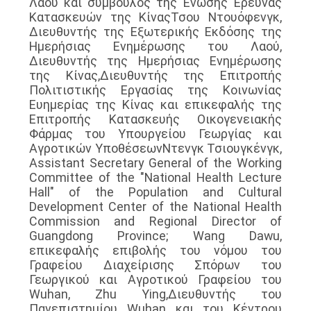
Λαού και σύμβουλος της Ένωσης Έρευνας
Κατασκευών της ΚίναςΤσου Ντουόφενγκ,
Διευθυντής της Εξωτερικής Εκδόσης της
Ημερήσιας Ενημέρωσης του Λαού,
Διευθυντής της Ημερήσιας Ενημέρωσης
της Κίνας,Διευθυντής της Επιτροπής
Πολιτιστικής Εργασίας της Κοινωνίας
Ευημερίας της Κίνας και επικεφαλής της
Επιτροπής Κατασκευής Οικογενειακής
Φάρμας του Υπουργείου Γεωργίας και
Αγροτικών ΥποθέσεωνΝτενγκ Τσιουγκένγκ,
Assistant Secretary General of the Working
Committee of the "National Health Lecture
Hall" of the Population and Cultural
Development Center of the National Health
Commission and Regional Director of
Guangdong Province; Wang Dawu,
επικεφαλής επιβολής του νόμου του
Γραφείου Διαχείρισης Σπόρων του
Γεωργικού και Αγροτικού Γραφείου του
Wuhan, Zhu Ying,Διευθυντής του
Πανεπιστημίου Wuhan και του Κέντρου