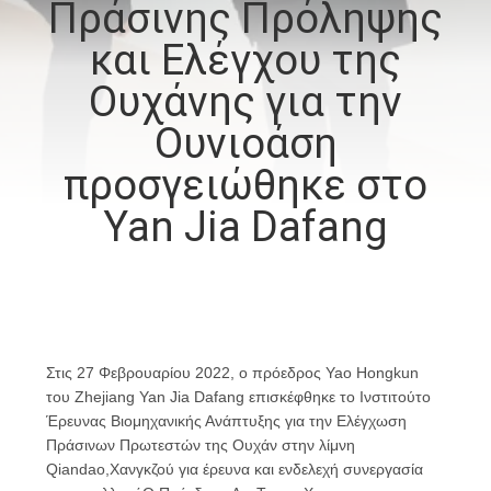
Πράσινης Πρόληψης
ΠΟΙΟΤΙΚΌΣ
και Ελέγχου της
ΈΛΕΓΧΟΣ
Ουχάνης για την
Ουνιοάση
ΜΑΣ
προσγειώθηκε στο
ΕΛΆΤΕ
Yan Jia Dafang
ΣΕ
ΕΠΑΦΉ
ΜΕ
ΕΙΔΉΣΕΙΣ
Στις 27 Φεβρουαρίου 2022, ο πρόεδρος Yao Hongkun
του Zhejiang Yan Jia Dafang επισκέφθηκε το Ινστιτούτο
Έρευνας Βιομηχανικής Ανάπτυξης για την Ελέγχωση
ΖΗΤΉΣΤΕ
Πράσινων Πρωτεστών της Ουχάν στην λίμνη
Qiandao,Χανγκζού για έρευνα και ενδελεχή συνεργασία
ΈΝΑ