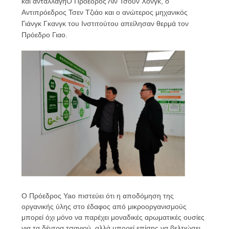
και ανταλλαγήΟ Πρόεδρος Λιν Τσουν Χονγκ, ο
ΑΠΌΣΠΑΣΜΑ
Αντιπρόεδρος Τσεν Τζιάο και ο ανώτερος μηχανικός
Γιάνγκ Γκανγκ του Ινστιτούτου απείλησαν θερμά τον
Πρόεδρο Γιαο.
SITEMAP
PRIVACY
POLICY
Ο Πρόεδρος Yao πιστεύει ότι η αποδόμηση της
οργανικής ύλης στο έδαφος από μικροοργανισμούς
μπορεί όχι μόνο να παρέχει μοναδικές αρωματικές ουσίες
για τα δέντρα τσαγιού, αλλά μπορεί επίσης να βελτιώσει