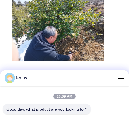
Γιαν Τζια Νταφάνγκ
Jenny
Η Γιαν Τζια Νταφάνγκ, ιδρύθηκε το πέμπτο έτος της
μεταγενέστερης βασιλείας Λιανγκ Γκαν Χουά (915 μ.Χ.).Το
10:09 AM
εργοστάσιο τσαγιού Yanjia Dafang ιδρύθηκε στα τέλη της
δυναστείας Qing και στις αρχές της Δημοκρατίας της
Good day, what product are you looking for?
ΚίναςΟι κύριες επιχειρήσεις είναι το τσάι Yan Jia Dafang,
το πράσινο τσάι, το μαύρο τσάι, το φαρμακευτικό τσάι και
το υποκατάστατο τσάι.κορνόΕπίσης, παράγουν και