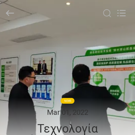
Chuqiang
Biological
Technology
Co.,ltd.
All
Rights
Reserved.
ΣΠΊΤΙ
ΠΡΟΪΌΝΤΑ
ΒΊΝΤΕΟ
ΠΕΡΊΠΟΥ
ΕΜΕΊΣ
NEWS
Mar 01, 2022
ΓΎΡΟΣ
Τεχνολογία
ΕΡΓΟΣΤΑΣΊΩΝ