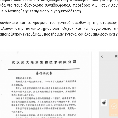
ίδα για τους δύσκολους συναδέλφους,Ο πρόεδρος Λιν Τσουν Χον
μείο Αγάπης" της εταιρείας για χρηματοδότηση..
συνδικάτο και το γραφείο του γενικού διευθυντή της εταιρεία
αλαίων στην πανεπιστημιούπολη Ουχάν και τις θυγατρικές της
αποκρίθηκαν ενεργά και υποστήριξαν έντονα, και όλοι άπλωσαν ένα χέ