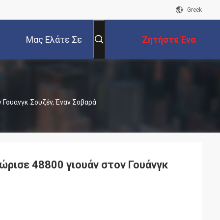
Greek
Μας Ελάτε Σε
Ζητήστε Ένα
Επαφή Με
Απόσπασμα
ν Γουάνγκ Σουζέν, Έναν Σοβαρά
Δώρισε 48800 γιουάν στον Γουάνγκ