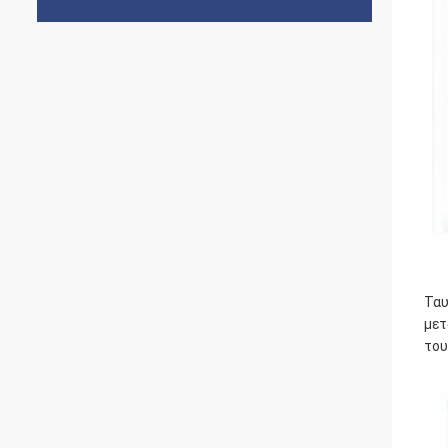
Ταυ
μετ
του