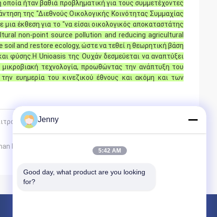
η οποία ήταν βαθιά προβληματική για τους συμμετέχοντες
άντηση της "Διεθνούς Οικολογικής Κοινότητας Συμμαχίας
 μια έκθεση για το "να είσαι οικολογικός αποκαταστάτης
ural non-point source pollution and reducing agricultural
ve soil and restore ecology, ώστε να τεθεί η θεωρητική βάση
αι φύσης.Η Unioasis της Ουχάν δεσμεύεται να αναπτύξει
ν μικροβιακή τεχνολογία, προωθώντας την ανάπτυξη του
 την ευημερία του κινεζικού έθνους και ακόμη και των
Jenny
ιτροπής Αγροτικής Οικολογίας και Αγροτικής
Wuhan Να πραγματοποιήσουν ανταλλαγές σχολικών
5:42 AM
Good day, what product are you looking 
for?