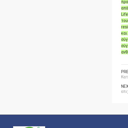
προ
από
Lif
του
res
και
σύγ
σύγ
ανθ
PRE
Κατ
NEX
επι