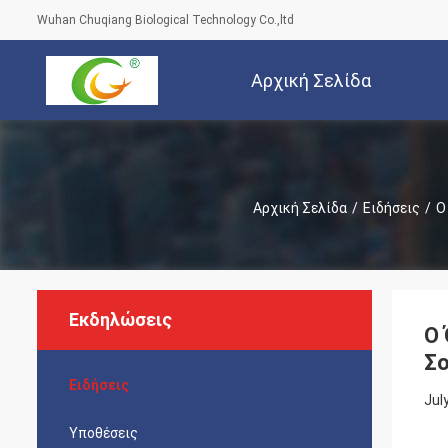
Wuhan Chuqiang Biological Technology Co.,ltd
Αρχική Σελίδα
Αρχική Σελίδα
/
Ειδήσεις
/
Ο
Εκδηλώσεις
Ο 
Σο
Ειδήσεις
Jul
Υποθέσεις