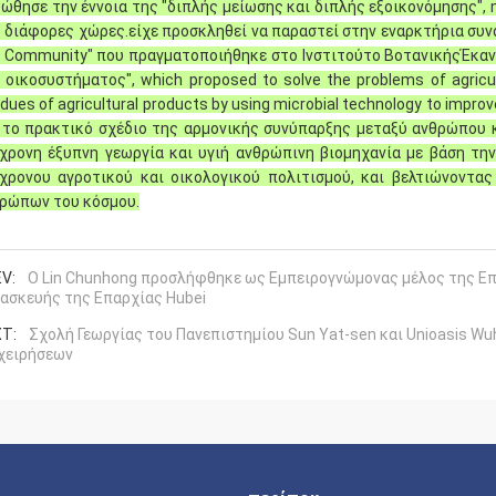
ώθησε την έννοια της "διπλής μείωσης και διπλής εξοικονόμησης", 
 διάφορες χώρες.είχε προσκληθεί να παραστεί στην εναρκτήρια συν
e Community" που πραγματοποιήθηκε στο Ινστιτούτο ΒοτανικήςΈκανε
 οικοσυστήματος", which proposed to solve the problems of agricult
idues of agricultural products by using microbial technology to impro
 το πρακτικό σχέδιο της αρμονικής συνύπαρξης μεταξύ ανθρώπου κ
χρονη έξυπνη γεωργία και υγιή ανθρώπινη βιομηχανία με βάση τη
χρονου αγροτικού και οικολογικού πολιτισμού, και βελτιώνοντας
ρώπων του κόσμου.
V:
Ο Lin Chunhong προσλήφθηκε ως Εμπειρογνώμονας μέλος της Επ
ασκευής της Επαρχίας Hubei
T:
Σχολή Γεωργίας του Πανεπιστημίου Sun Yat-sen και Unioasis 
χειρήσεων