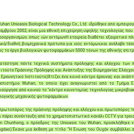
uhan Unioasis Biological Technology Co., Ltd. ιδρύθηκε από εμπει
εμβρίου 2002, είναι μια εθνική επιχείρηση υψηλής τεχνολογίας πο
ροοργανισμών, όπως ιών εντόμωνΗ εταιρεία διαθέτει εξαιρετικό π
ικά/διεθνή βιομηχανικά πρότυπα για ιούς εντόμων,και ανέλαβε τέσ
ς το έργο βιολογικών φυτοφαρμάκων 5000 τόνων της εθνικής επιτρ
ατέστησε πέντε τεχνικά συστήματα πρόληψης και ελέγχου των π
τιτούτο Πράσινης Πρόληψης και Ανάπτυξης της Βιομηχανίας Ελέγχο
 Ερευνητικό Ινστιτούτο)Χτίζει ένα κοινό κέντρο έρευνας και ανάπ
επιστήμιο Wuhan, το οποίο έχει αναγνωριστεί από το Τμήμα Επ
ιούργησε από κοινού το "κέντρο καινοτομίας τεχνολογίας μικροβια
λογικής μηχανικής φυτοφαρμάκων.
πρωτοπόρος της πράσινης πρόληψης και ελέγχου και πρωτοπόρος τ
ι πάρει συνέντευξη από το χρηματοπιστωτικό κανάλι CCTV για τρει
in Chunhong, ο πρόεδρος της Unioasis του Wuhan, προσκλήθηκε 
ngdao).Έκανε μια έκθεση με τίτλο "Η Ένωση του Ουχάν συμβάλλει