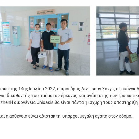
πρωί της 14ης Ιουλίου 2022, ο πρόεδρος Λιν Τσουν Χονγκ, ο Γουάνγκ 
γκ, διευθυντής του τμήματος έρευνας και ανάπτυξης ιών,Προσωπι
zhenΗ οικογένεια Unioasis θα είναι πάντα η ισχυρή τους υποστήριξη.
και η ασθένεια είναι αδίστακτη, υπάρχει μεγάλη αγάπη στον κόσμο.