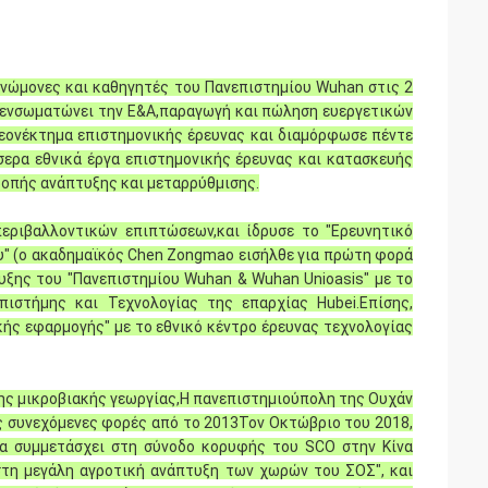
ρογνώμονες και καθηγητές του Πανεπιστημίου Wuhan στις 2
υ ενσωματώνει την Ε&Α,παραγωγή και πώληση ευεργετικών
λεονέκτημα επιστημονικής έρευνας και διαμόρφωσε πέντε
σερα εθνικά έργα επιστημονικής έρευνας και κατασκευής
οπής ανάπτυξης και μεταρρύθμισης.
εριβαλλοντικών επιπτώσεων,και ίδρυσε το "Ερευνητικό
υ" (ο ακαδημαϊκός Chen Zongmao εισήλθε για πρώτη φορά
τυξης του "Πανεπιστημίου Wuhan & Wuhan Unioasis" με το
ιστήμης και Τεχνολογίας της επαρχίας Hubei.Επίσης,
κής εφαρμογής" με το εθνικό κέντρο έρευνας τεχνολογίας
ης μικροβιακής γεωργίας,Η πανεπιστημιούπολη της Ουχάν
ς συνεχόμενες φορές από το 2013Τον Οκτώβριο του 2018,
να συμμετάσχει στη σύνοδο κορυφής του SCO στην Κίνα
 στη μεγάλη αγροτική ανάπτυξη των χωρών του ΣΟΣ", και