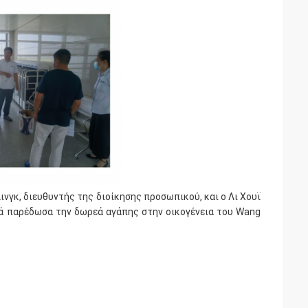
Λινγκ, διευθυντής της διοίκησης προσωπικού, και ο Λι Χουϊ
κά παρέδωσα την δωρεά αγάπης στην οικογένεια του Wang