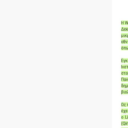
Η W
Δεκ
μικ
εθν
όπω
Εγκ
Ινσ
στο
Παν
δημ
βιο
Ως 
έχε
ο L
(Qi