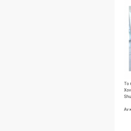
Το 
Χον
Shu
Αν 