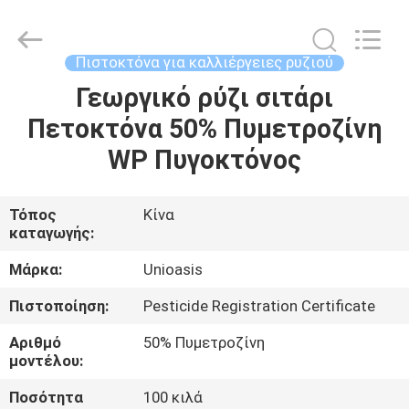
Chuqiang
Biological
Technology
Co.,ltd.
All
Πιστοκτόνα για καλλιέργειες ρυζιού
Rights
Reserved.
Γεωργικό ρύζι σιτάρι
ΣΠΊΤΙ
Πετοκτόνα 50% Πυμετροζίνη
ΠΡΟΪΌΝΤΑ
WP Πυγοκτόνος
ΒΊΝΤΕΟ
Τόπος
Κίνα
καταγωγής:
ΠΕΡΊΠΟΥ
Μάρκα:
Unioasis
ΕΜΕΊΣ
Πιστοποίηση:
Pesticide Registration Certificate
Αριθμό
50% Πυμετροζίνη
ΓΎΡΟΣ
μοντέλου:
ΕΡΓΟΣΤΑΣΊΩΝ
Ποσότητα
100 κιλά