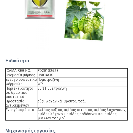
Ειδικότητα:
ICAMA REG.NO.
PD20182623
Ονομασία μάρκας
UNIOASIS
Ενεργό συστατικό
Πυμετροζίνη
Φόρμουλα
WP
Περιεκτικότητα
50% Πυμετροζίνη
σε δραστικό
συστατικό
Προστασία
ρύζι, λαχανικά, φρούτα, τσάι
αντικειμένων
Ενεργά παράσιτα
Αφίδας ρυζιού, αφίδας σιταριού, αφίδας λαχανικών,
αφίδας λάχανου, αφίδας ροδάκινου και αφίδας
φύλλων τσαγιού
Μηχανισμός εργασίας
: