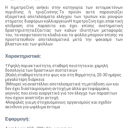
Η πιμετροζίνη ανήκει στην κατηγορία των εντομοκτόνων
πυριδίνης ή τριαζινόνης.Το προϊόν αυτό παρουσιάζει
εξαιρετικά αποτελέσματα ελέγχου των τρυπών και ρουφών
στόματος διαφόρων καλλιεργειώνΗ πιμετροζίνη έχει επακτική
επίδραση στα παράσιτα και έχει επίσης συστηματική
δραστηριότητα.Εξαιτίας των καλών ιδιοτήτων μεταφοράς
του, τα νεοφυτεύοντα κλαδιά και τα φύλλα μπορούν επίσης να
προστατευθούν αποτελεσματικά μετά την ψεκασμό των
βλαστών και των φύλλων.
Χαρακτηριστικά:
1Υψηλή περιεκτικότητα, σταθερή ποιότητα και χαμηλή
δοσολογία των δραστικών συστατικών
2Καλή σταθερότητα στο φως και στη θερμότητα, 20-30 ημέρες
μεγαλύτερη διάρκεια
3Μπορεί να αναστέλλει αποτελεσματικά τη μετάδοση ιών και
δεν έχει διασταυρούμενη αντοχή με άλλα φυτοφάρμακα,
γεγονός που είναι ευεργετικό για τον έλεγχο των παρασίτων
που έχουν αναπτύξει αντοχή.
4Ασφαλές για μη στοχευόμενους οργανισμούς και σχεδόν
ακίνδυνο για ωφέλιμα έντομα
Εφαρμογή: