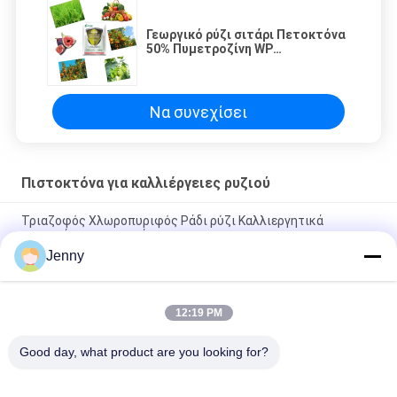
Γεωργικό ρύζι σιτάρι Πετοκτόνα
50% Πυμετροζίνη WP
Πυγοκτόνος
Να συνεχίσει
Πιστοκτόνα για καλλιέργειες ρυζιού
Τριαζοφός Χλωροπυριφός Ράδι ρύζι Καλλιεργητικά
φυτοφάρμακα χημικά
Jenny
Γεωργικό ρύζι σιτάρι Πετοκτόνα 50% Πυμετροζίνη WP
Πυγοκτόνος
12:19 PM
Γεωργικά 10% Chlorfenapyr SC Πιστοκτόνα καλλιεργειών
ρυζιού για επιβλαβείς οργανισμούς λεπιδοπτέρων
Good day, what product are you looking for?
Λαϊκή κατηγορία
Όλα