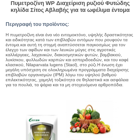
Πυμετροζίνη WP Διαχείριση ρυζιού Φυτώδης
κηλίδα Σίτος Αβλαβής για τα ωφέλιμα έντομα
Περιγραφή του προϊόντος:
Η πυμετροζίνη είναι ένα νέο εντομοκτόνο, υψηλής δραστικότητας
και ειδικότητας κατά των επιβλαβών εντόμων που ρουφούν τα
έντομα.και αυτή τη στιγμή αναπτύσσεται παγκοσμίως για τον
έλεγχο των αφίδων και των λευκών μύγες στις αγροτικές
καλλιέργειες, λαχανικών, διακοσμητικών φυτών, βαμβακιού,
λυκίσκου, φυλλωδών καρπών και εσπεριδοειδών, και του καφέ
κλασικού, Nilaparvata lugens (Staol), στο ρύζι.Η ένωση έχει
μεγάλη υπόσχεση σε ολοκληρωμένα προγράμματα διαχείρισης
επιβλαβών οργανισμών (IPM) λόγω του υψηλού βαθμού
επιλεκτικότητας, χαμηλή τοξικότητα σε θηλαστικά και ασφάλεια
για τα πουλιά, τα ψάρια και τα μη στοχευόμενα αρθροπόδια.