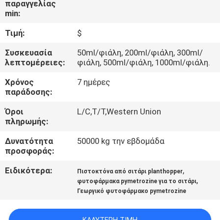
παραγγελίας
min:
ΠΟΙΟΤΙΚΌΣ
Τιμή:
$
ΈΛΕΓΧΟΣ
Συσκευασία
50ml/φιάλη, 200ml/φιάλη, 300ml/
λεπτομέρειες:
φιάλη, 500ml/φιάλη, 1000ml/φιάλη.
ΜΑΣ
Χρόνος
7 ημέρες
ΕΛΆΤΕ
παράδοσης:
ΣΕ
Όροι
L/C,T/T,Western Union
ΕΠΑΦΉ
πληρωμής:
ΜΕ
Δυνατότητα
50000 kg την εβδομάδα
προσφοράς:
ΕΙΔΉΣΕΙΣ
Ειδικότερα:
,
Πιστοκτόνα από σιτάρι planthopper
,
φυτοφάρμακα pymetrozine για το σιτάρι
Γεωργικό φυτοφάρμακο pymetrozine
ΖΗΤΉΣΤΕ
ΈΝΑ