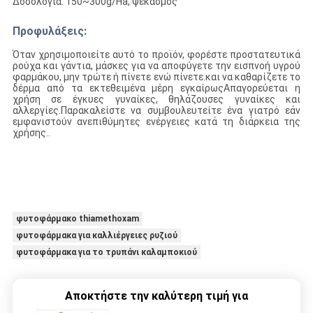
Δοσολογία: 150~300g/Ha, ψεκασμός
Προφυλάξεις:
Όταν χρησιμοποιείτε αυτό το προϊόν, φορέστε προστατευτικά
ρούχα και γάντια, μάσκες για να αποφύγετε την εισπνοή υγρού
φαρμάκου, μην τρώτε ή πίνετε ενώ πίνετε.και να καθαρίζετε το
δέρμα από τα εκτεθειμένα μέρη εγκαίρωςΑπαγορεύεται η
χρήση σε έγκυες γυναίκες, θηλάζουσες γυναίκες και
αλλεργίες.Παρακαλείστε να συμβουλευτείτε ένα γιατρό εάν
εμφανιστούν ανεπιθύμητες ενέργειες κατά τη διάρκεια της
χρήσης..
φυτοφάρμακο thiamethoxam
φυτοφάρμακα για καλλιέργειες ρυζιού
φυτοφάρμακα για το τρυπάνι καλαμποκιού
Αποκτήστε την καλύτερη τιμή για