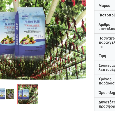
Μάρκα
Πιστοποί
Αριθμό
μοντέλο
Ποσότητ
παραγγελ
min
Τιμή
Συσκευα
λεπτομέρ
Χρόνος
παράδοσ
Όροι πλη
Δυνατότ
προσφορ