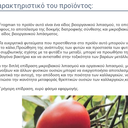
αρακτηριστικό του προϊόντος:
Frogman το προϊόν αυτό είναι ένα είδος βιοοργανικού λιπασμού, το οπο
άφους,το αποτέλεσμα της δοκιμής διατροφικής σύνθεσης και μικροβιακ
 είδος βιοοργανικού λιπάσματος.
 Τα ευεργετικά φυτεύματα που προστίθενται στο προϊόν αυτό μπορούν 
ι το κάλιο,Προώθηση της ανάπτυξης των φυτών και προστασία των φυτώ
ι συμβιωτικής σχέσης με τα φυτάΕν τω μεταξύ, μπορεί να προωθήσει τη
θογόνα βακτήρια και να αντισταθεί στην τοξικότητα των βαρέων μετάλλ
ει την διπλή επίδραση μικροβιακού λιπασμού και οργανικού λιπασμού, 
νοξέων και άλλων φυσικών ουσιών,μπορεί να ενεργοποιήσει αποτελεσματ
μαντικά την αντοχή, την απόδοση και την ποιότητα των καλλιεργειών, ν
λτιώσει την ικανότητα μεταφοράς θρεπτικών ουσιών των καλλιεργειών,κ
 Γρήγορη επίδραση, ευρύ φάσμα εφαρμογής.