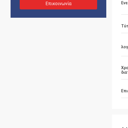
Ενε
Επικοινωνία
Τύ
λο
Χρ
δια
Επι