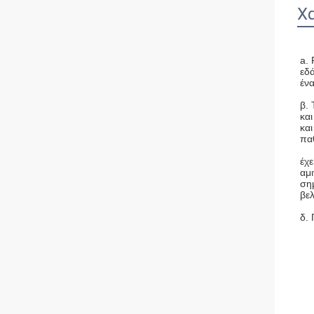
Χ
a. 
εδ
ένα
β.
κα
κα
πα
έχ
αμι
ση
βε
δ.