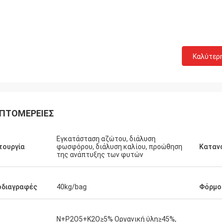
Καλύτερ
ΠΤΟΜΈΡΕΙΕΣ
Εγκατάσταση αζώτου, διάλυση
τουργία
φωσφόρου, διάλυση καλίου, προώθηση
Καταν
της ανάπτυξης των φυτών
οδιαγραφές
40kg/bag
Φόρμο
N+P2O5+K2O≥5% Οργανική ύλη≥45%,