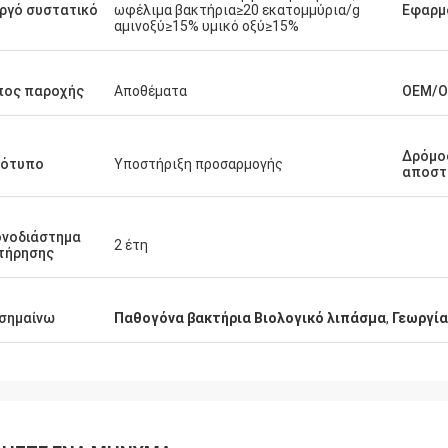
ργό συστατικό
ωφέλιμα βακτήρια≥20 εκατομμύρια/g
Εφαρμ
αμινοξύ≥15% υμικό οξύ≥15%
πος παροχής
Αποθέματα
OEM/
Δρόμο
γότυπο
Υποστήριξη προσαρμογής
αποστ
ονοδιάστημα
2 έτη
τήρησης
σημαίνω
Παθογόνα βακτήρια Βιολογικό λιπάσμα
,
Γεωργία