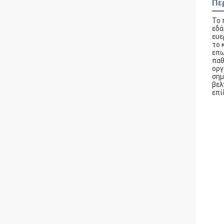
Πε
Το 
εδά
ευε
το 
επω
παθ
οργ
σημ
βελ
επί