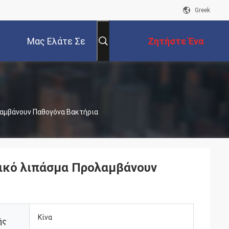
Greek
Μας Ελάτε Σε
Ζητήστε Ένα
Επαφή Με
Απόσπασμα
λαμβάνουν Παθογόνα Βακτήρια
γικό λιπάσμα Προλαμβάνουν
Κίνα
ής