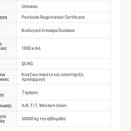
Unioasis
ηση
Pesticide Registration Certificate
Βιολογικό λίπασμα Duolaisa
υ
α
ίας
1000 κιλά
$5/KG
σία
Κινέζικο πακέτο και υποστήριξη
ειες
προσαρμογή
7 ημέρες
ης
ρωμής
Λ/Κ, Τ/Τ, Western Union
ητα
50000 kg την εβδομάδα
άς