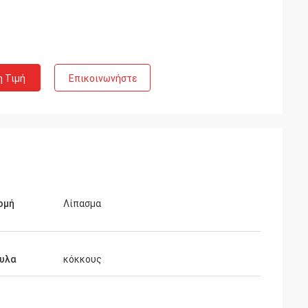
η Τιμή
Επικοινωνήστε
ομή
Λίπασμα
υλα
κόκκους