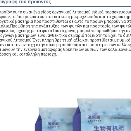
ριγραφή του προϊόντος
προϊόν αυτό είναι ένα είδος οργανικού λιπασμού ειδικά παρασκευασ
φους,τα διατροφικά συστατικά και η μικροχλωρίδα και τα χαρακτη
ργετικά βακτήρια που προστίθενται σε αυτό το προϊόν μπορούν να 
κάλιο,Προώθηση της ανάπτυξης των φυτών και προστασία των φυτών
φελούς σχέσης με τα φυτάΤαυτόχρονα, μπορεί να προωθήσει την αν
ογόνων βακτηρίων, είναι ανθεκτικό σε βαριά τοξικότητα.Έχει τα δι
ανικού λιπασμού.Έχει πλήρη θρεπτική αξία και προστίθεται με υμικό 
αντικά την αντοχή στην πίεση, η απόδοση και η ποιότητα των καλλι
τιώνουν την ενέργεια μεταφοράς θρεπτικών ουσιών των καλλιεργειώ
δραση και κατάλληλη περιοχή.