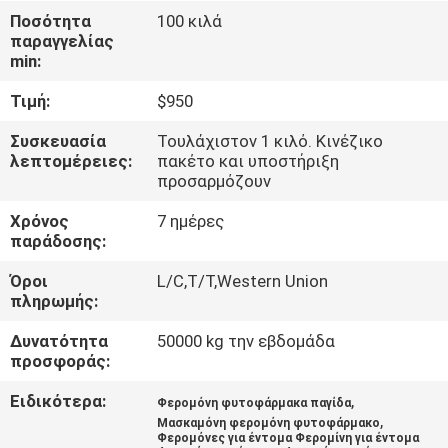
Ποσότητα
100 κιλά
ΠΟΙΟΤΙΚΌΣ
παραγγελίας
min:
ΈΛΕΓΧΟΣ
Τιμή:
$950
ΜΑΣ
Συσκευασία
Τουλάχιστον 1 κιλό. Κινέζικο
λεπτομέρειες:
πακέτο και υποστήριξη
ΕΛΆΤΕ
προσαρμόζουν
ΣΕ
Χρόνος
7 ημέρες
ΕΠΑΦΉ
παράδοσης:
ΜΕ
Όροι
L/C,T/T,Western Union
πληρωμής:
ΕΙΔΉΣΕΙΣ
Δυνατότητα
50000 kg την εβδομάδα
προσφοράς:
ΖΗΤΉΣΤΕ
Ειδικότερα:
,
Φερομόνη φυτοφάρμακα παγίδα
,
Μασκαμόνη φερομόνη φυτοφάρμακο
ΈΝΑ
Φερομόνες για έντομα Φερομίνη για έντομα