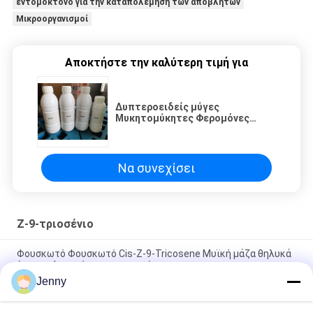
εντομοκτόνο για την καταπολέμηση των αποβλήτων
Μικροοργανισμοί
Αποκτήστε την καλύτερη τιμή για
Δυπτεροειδείς μύγες
Μυκητομύκητες Φερομόνες
Πεστικοκτόνα Μικροειδείς
Μυκητομύκητες ΤC παγίδα
Να συνεχίσει
Ζ-9-τριοσένιο
Φουσκωτό Φουσκωτό Cis-Z-9-Tricosene Μυϊκή μάζα θηλυκά
έντομα Φερομόνες εντομοκτόνο
Jenny
Δυπτεροειδείς μύγες Μυκητομύκητες Φερομόνες
Πεστικοκτόνα Μικροειδείς Μυκητομύκητες ΤC παγίδα