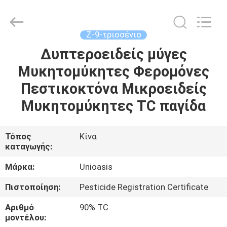
Chuqiang
Biological
Technology
Co.,ltd.
All
Ζ-9-τριοσένιο
Rights
Reserved.
Δυπτεροειδείς μύγες
ΣΠΊΤΙ
Μυκητομύκητες Φερομόνες
ΠΡΟΪΌΝΤΑ
Πεστικοκτόνα Μικροειδείς
Μυκητομύκητες ΤC παγίδα
ΒΊΝΤΕΟ
Τόπος
Κίνα
καταγωγής:
ΠΕΡΊΠΟΥ
ΕΜΕΊΣ
Μάρκα:
Unioasis
Πιστοποίηση:
Pesticide Registration Certificate
ΓΎΡΟΣ
Αριθμό
90% TC
ΕΡΓΟΣΤΑΣΊΩΝ
μοντέλου: