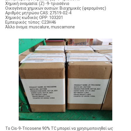
Χημική ονομασία: (Z) -9-τριοσένιο
Οικογένεια χημικών ουσιών: Βιοχημικές (φερομόνες)
Αριθμός μητρώου CAS: 27519-02-4
Χημικός κωδικός OPP: 103201
Εμπειρικός τύπος: C23H46
Άλλο όνομα: muscalure, muscamone
Το Cis-9-Tricosene 90% TC μπορεί να χρησιμοποιηθεί ως