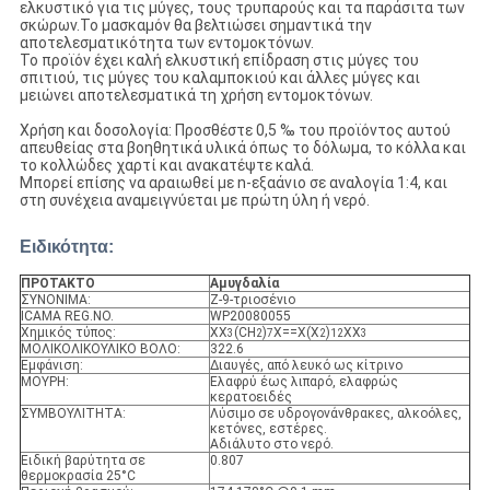
ελκυστικό για τις μύγες, τους τρυπαρούς και τα παράσιτα των
σκώρων.Το μασκαμόν θα βελτιώσει σημαντικά την
αποτελεσματικότητα των εντομοκτόνων.
Το προϊόν έχει καλή ελκυστική επίδραση στις μύγες του
σπιτιού, τις μύγες του καλαμποκιού και άλλες μύγες και
μειώνει αποτελεσματικά τη χρήση εντομοκτόνων.
Χρήση και δοσολογία: Προσθέστε 0,5 ‰ του προϊόντος αυτού
απευθείας στα βοηθητικά υλικά όπως το δόλωμα, το κόλλα και
το κολλώδες χαρτί και ανακατέψτε καλά.
Μπορεί επίσης να αραιωθεί με n-εξαάνιο σε αναλογία 1:4, και
στη συνέχεια αναμειγνύεται με πρώτη ύλη ή νερό.
Ειδικότητα:
ΠΡΟΤΑΚΤΟ
Αμυγδαλία
ΣΥΝΟΝΙΜΑ:
Ζ-9-τριοσένιο
ICAMA REG.NO.
WP20080055
Χημικός τύπος:
ΧΧ
(CH
)
Χ==Χ(Χ
)
ΧΧ
3
2
7
2
12
3
ΜΟΛΙΚΟΛΙΚΟΥΛΙΚΟ ΒΟΛΟ:
322.6
Εμφάνιση:
Διαυγές, από λευκό ως κίτρινο
ΜΟΥΡΗ:
Ελαφρύ έως λιπαρό, ελαφρώς
κερατοειδές
ΣΥΜΒΟΥΛΙΤΗΤΑ:
Λύσιμο σε υδρογονάνθρακες, αλκοόλες,
κετόνες, εστέρες.
Αδιάλυτο στο νερό.
Ειδική βαρύτητα σε
0.807
θερμοκρασία 25°C