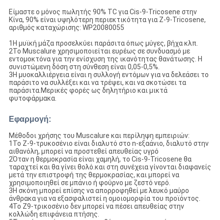
Είμαστε ο μόνος πωλητής 90% TC για Cis-9-Tricosene στην
Κίνα, 90% είναι υψηλότερη περιεκτικότητα για Z-9-Tricosene,
αριθμός καταχώρισης: WP20080055
1Η μυϊκή μάζα προσελκύει παράσιτα όπως μύγες, βήχα κλπ.
2Το Muscalure χρησιμοποιείται ευρέως σε συνδυασμό με
εντομοκτόνα για την ενίσχυση της ικανότητας θανάτωσης. Η
συνιστώμενη δόση στη σύνθεση είναι 0,05-0,5%.
3Η μυοκαλλιέργεια είναι η συλλογή εντόμων για να δελεάσει το
παράσιτο να συλλέξει και να τρέψει, και να σκοτώσει τα
παράσιτα.Μερικές φορές ως δηλητήριο και μικτά
φυτοφάρμακα.
Εφαρμογή:
Μέθοδοι χρήσης του Muscalure και περίληψη εμπειριών:
1Το Z-9-τρυκοσένιο είναι διαλυτό στο n-εξαάνιο, διαλυτό στην
αιθανόλη, μπορεί να προστεθεί απευθείας υγρό
2Όταν η θερμοκρασία είναι χαμηλή, το Cis-9-Tricosene θα
ταραχτεί και θα γίνει θολό.και στη συνέχεια γίνονται διαφανείς
μετά την επιστροφή της θερμοκρασίας, και μπορεί να
χρησιμοποιηθεί σε μπάνιο ή φούρνο με ζεστό νερό.
3Η σκόνη μπορεί επίσης να απορροφηθεί με λευκό μαύρο
άνθρακα για να εξασφαλιστεί η ομοιομορφία του προϊόντος.
4Το Z9-τρικοσένιο δεν μπορεί να πέσει απευθείας στην
κολλώδη επιφάνεια πτήσης.