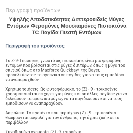
Περιγραφή προϊόντων
Υψηλής Αποδοτικότητας Διπτεροειδείς Μύγες
Εντόμων Φερομόνες Μουσκαμόνες Πιστοκτόνα
ΤC Παγίδα Πιεστή Εντόμων
Περιγραφή του προϊόντος:
Το Z-9-Tricosene, γνωστό ως muscalure, είναι μια φερομόνη
εντόμων που βρίσκεται στις μύγες διπτέρων, όπως η μύγα του
σπιτιού.όπως στο Maxforce Quickbayt της Bayer,
προσελκύοντας τα αρσενικά σε παγίδες για να τους εμποδίσει
να αναπαραχθούν.
Χρησιμοποιήσεις: Ως φυτοφάρμακο, το (Z) - 9 - τρικοσένιο
χρησιμοποιείται σε χαρτί για μύγες και σε άλλες παγίδες για να
δελεάσουν τα αρσενικά μύγες, να τα παγιδεύσουν και να τους
εμποδίσουν να αναπαραχθούν.
Ασφάλεια: Τα προϊόντα που περιέχουν (Z) - 9 - τρικοσένιο
θεωρούνται ασφαλή για τον άνθρωπο, την άγρια ζωή και το
περιβάλλον.
Συνηθισμένη ονομασία: (Z) -9-τριοσένιο