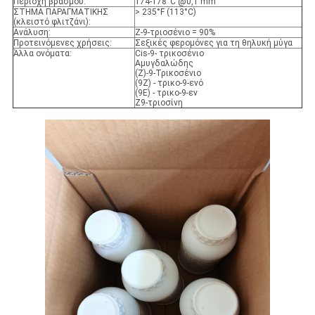
Περιοχή βρασμού:
174-178°C @0,1 mm
ΣΤΗΜΑ ΠΑΡΑΓΜΑΤΙΚΗΣ
> 235°F (113°C)
(κλειστό φλιτζάνι):
Ανάλυση:
Z-9-τριοσένιο = 90%
Προτεινόμενες χρήσεις:
Σεξικές φερομόνες για τη θηλυκή μύγα
Άλλα ονόματα:
Cis-9- τρικοσένιο
Αμυγδαλώδης
(Z)-9-Τρικοσένιο
(9Z) - τρικο-9-ενό
(9E) - τρικο-9-εν
Z9-τριοσίνη