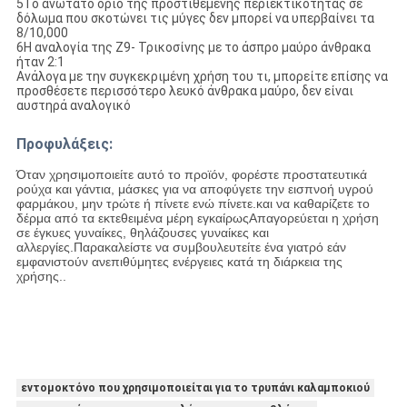
5Το ανώτατο όριο της προστιθέμενης περιεκτικότητας σε
δόλωμα που σκοτώνει τις μύγες δεν μπορεί να υπερβαίνει τα
8/10,000
6Η αναλογία της Z9- Τρικοσίνης με το άσπρο μαύρο άνθρακα
ήταν 2:1
Ανάλογα με την συγκεκριμένη χρήση του τι, μπορείτε επίσης να
προσθέσετε περισσότερο λευκό άνθρακα μαύρο, δεν είναι
αυστηρά αναλογικό
Προφυλάξεις:
Όταν χρησιμοποιείτε αυτό το προϊόν, φορέστε προστατευτικά
ρούχα και γάντια, μάσκες για να αποφύγετε την εισπνοή υγρού
φαρμάκου, μην τρώτε ή πίνετε ενώ πίνετε.και να καθαρίζετε το
δέρμα από τα εκτεθειμένα μέρη εγκαίρωςΑπαγορεύεται η χρήση
σε έγκυες γυναίκες, θηλάζουσες γυναίκες και
αλλεργίες.Παρακαλείστε να συμβουλευτείτε ένα γιατρό εάν
εμφανιστούν ανεπιθύμητες ενέργειες κατά τη διάρκεια της
χρήσης..
εντομοκτόνο που χρησιμοποιείται για το τρυπάνι καλαμποκιού