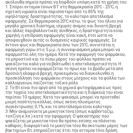
ακόλουθα σημεία πρέπει να ληφθούν υπόψη κατά τη χρήση του:
1. Σπόροι εντομοκτόνων BT στη θερμοκρασία 20℃ - 25℃, η
σχετική υγρασία είναι περισσότερο από το 85% της
υψηλότερης δραστηριότητας, το καλύτερο αποτέλεσμα
εφαρμογής. Σε θερμοκρασία 20℃ κάτω, το φως του ήλιου για
μεγάλο χρονικό διάστημα, ισχυρός άνεμος και δυνατή βροχή
και άλλες περιβαλλοντικές συνθήκες, η δραστηριότητα είναι
χαμηλή, η επίδραση εφαρμογής είναι κακή, έτσι ώστε να
αποφευχθούν αυτές οι δυσμενείς καιρικές εφαρμογές. Σε
έντονο φως και θερμοκρασία άνω των 25℃, συνιστάται η
εφαρμογή γύρω στις 5 μ.μ., η συννεφιασμένη μέρα μπορεί να
εφαρμοστεί όλη την ημέρα. Κατά την εφαρμογή του φαρμάκου,
το μπροστινό και το πίσω μέρος του φύλλου πρέπει να
ψεκάζονται καλά για να βελτιωθεί η αποτελεσματικότητα. Η
σκόνη πρέπει να εφαρμόζεται το πρωί και το βράδυ μετά από
δροσιά ή ελαφριά βροχή, προκειμένου να διευκολυνθεί η
προσκόλληση του φαρμάκου στους μίσχους και τα φύλλα των
καλλιεργειών, παίζοντας τοξικό ρόλο.
2. Το Bt είναι πιο αργό από τα χημικά φυτοφάρμακα ως προς
την ταχεία του αποτελεσματικότητα και η διάρκειά του είναι
περίπου 10 ημέρες. Κατά τον ψεκασμό, μπορεί να προστεθεί
μικρή ποσότητα κόλλας, όπως σκόνη πλυσίματος
συγκέντρωσης 0,1%, και το αποτέλεσμα είναι καλύτερο.
3. Μην αναμιγνύετε με μυκητοκτόνα (όπως καρβενταζίμ,
τοπζίνη κ.λπ.) κατά την εφαρμογή. Ο ψεκαστήρας που
ψεκάζεται με μυκητοκτόνο θα πρέπει επίσης να πλένεται
καθαρός, διαφορετικά το μυκητοκτόνο θα σκοτώσει μέρος των
βακτηρίων Bt, επηρεάζοντας έτσι την εντομοκτόνο δράση.