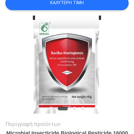
ΚΑΛΎΤΕΡΗ ΤΙΜΉ
ΑΠΌΣΠΑΣΜΑ
SITEMAP
PRIVACY
POLICY
Περιγραφή προϊόντων
Microbial Insecticide Biological Pesticide 16000