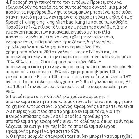
4. Προσοχή στην πυκνότητα των εντόμων. Προκειμένου να
εξαλειφθούν τα παράσιτα το συντομότερο δυνατό, μια μικρή
ποσότητα πυρεθροειδών φυτοφαρμάκων μπορεί να προστεθεί
όταν η πυκνότητα των εντόμων στο χωράφι είναι υψηλή, όπως
Speed ​​of killing ding, xing Mian bao, kung fu και ούτω καθεξής.
Προσθέστε 1~2 χιλιοστόλιτρα σε ψεκαστήρα συνήθως. Στην
εμφάνιση παρασίτων και αναμεμειγμένο με ποικιλία
παρασίτων, ενδείκνυται να αναμιχθεί με εντομοκτόνα,
εντομοκτόνα, μεθαμιδόφος, τριαζόφος, διχλωρόβος,
τριχλωρφόν και άλλα χημικά εντομοκτόνα. Εάν
χρησιμοποιούνται 200 ​​ml γαλακτώματος ΒΤ ανά mu, το
αποτέλεσμα ελέγχου στην cnaphalocrocis medinalis είναι μόνο
70%-80% και στο Chilo suppressalis μόνο 60%. Η
αποτελεσματικότητα ελέγχου του cnaphalocrocis medinalis θα
μπορούσε να φτάσει το 95% εάν χρησιμοποιήθηκαν 100 ml
γαλακτώματος ΒΤ και 100 ml εντομοκτόνου διπλού νερού 18%
ανά mu. Το αποτέλεσμα ελέγχου των 200 ml γαλακτώματος ΒΤ
και 100 ml διπλού εντομοκτόνου στο chilo suppressalis ήταν
95%.
5. Προσδιορίστε τον κατάλληλο χρόνο εφαρμογής Η
αποτελεσματικότητα του εντομοκτόνου BT είναι πιο αργή από
το χημικό εντομοκτόνο, ο χρόνος εφαρμογής θα πρέπει να είναι
2-3 ημέρες νωρίτερα από το χημικό εντομοκτόνο, για την
περίοδο επώασης αυγών σε 1 σταδίου προνύμφη το
αποτέλεσμα της εφαρμογής είναι το καλύτερο, όπως το έντομο
λάχανου σε αυτήν την περίοδο το αποτέλεσμα ελέγχου
εφαρμογής μπορεί να φτάσει το 92%.
6. Ο κήπος μουριάς απαγορεύεται και δεν μπορεί να αναμειχθεί