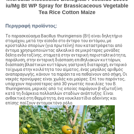
iu/Mg Bt WP Spray for Brassicaceous Vegetable
Tea Rice Cotton Maize
Περιγραφή προϊόντος:
Το παρασκεύασμα Bacillus thuringiensis (Bt) είναι δηλητήριο
στομάχου, μετά την είσοδο στο έντερο του εντόμου, με
κρύσταλλο σπορίων (για πρωτεΐνη) που καταστρέφεται από
έντομα χρησιμοποιώντας αλκαλικό σε μικρότερες μονάδες
δέλτα ενδοτοξίνης, σταματά στην εντερική περισταλτικότητα,
παράλυση, στην εντερική διάσπαση επιθηλιακών κυττάρων,
διάσπαση βλαστικών κυττάρων, γαστρική διαταραχή, εντερικό
τοίχωμα στην κοιλότητα του αίματος, ένας μεγάλος αριθμός
αναπαραγωγής, κάνουν τα παράσιτα να πεθαίνουν από σήψη, Οι
νεκρές προνύμφες είναι χωλές και μαύρες. Επί του παρόντος,
υπάρχουν περισσότερες από 30 γνωστές ποικιλίες του B.
thuringiensis, μερικές από τις οποίες παράγουν β-εξωτοξίνη
κατά τη διάρκεια πολλαπλών σταδίων ανάπτυξης. Είναι
ανθεκτικά στη θερμότητα, ένα νουκλεοτίδιο αδενίνης και
επίσης παίζουν εντομοκτόνο ρόλο.