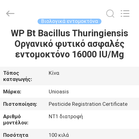
Chuqiang
Biological
Technology
Co.,ltd.
All
Βιολογικά εντομοκτόνα
Rights
Reserved.
WP Bt Bacillus Thuringiensis
ΣΠΊΤΙ
Οργανικό φυτικό ασφαλές
ΠΡΟΪΌΝΤΑ
εντομοκτόνο 16000 IU/Mg
ΒΊΝΤΕΟ
Τόπος
Κίνα
καταγωγής:
ΠΕΡΊΠΟΥ
Μάρκα:
Unioasis
ΕΜΕΊΣ
Πιστοποίηση:
Pesticide Registration Certificate
Αριθμό
NT1 διατροφή
ΓΎΡΟΣ
μοντέλου:
ΕΡΓΟΣΤΑΣΊΩΝ
Ποσότητα
100 κιλά