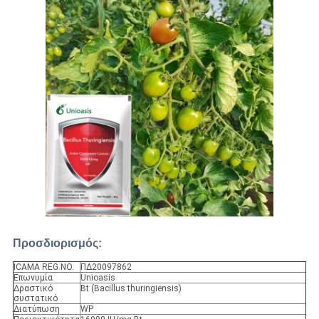
Προσδιορισμός:
ICAMA REG.NO.
ΠΔ20097862
Επωνυμία
Unioasis
Δραστικό
Bt (Bacillus thuringiensis)
συστατικό
Διατύπωση
WP