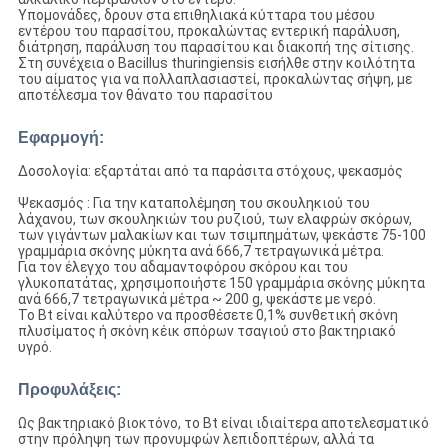
Υπομονάδες, δρουν στα επιθηλιακά κύτταρα του μέσου
εντέρου του παρασίτου, προκαλώντας εντερική παράλυση,
διάτρηση, παράλυση του παρασίτου και διακοπή της σίτισης.
Στη συνέχεια ο Bacillus thuringiensis εισήλθε στην κοιλότητα
του αίματος για να πολλαπλασιαστεί, προκαλώντας σήψη, με
αποτέλεσμα τον θάνατο του παρασίτου
Εφαρμογή:
Δοσολογία: εξαρτάται από τα παράσιτα στόχους, ψεκασμός
Ψεκασμός : Για την καταπολέμηση του σκουληκιού του
λάχανου, των σκουληκιών του ρυζιού, των ελαφρών σκόρων,
των γιγάντων μαλακίων και των τσιμπημάτων, ψεκάστε 75-100
γραμμάρια σκόνης μύκητα ανά 666,7 τετραγωνικά μέτρα.
Για τον έλεγχο του αδαμαντοφόρου σκόρου και του
γλυκοπατάτας, χρησιμοποιήστε 150 γραμμάρια σκόνης μύκητα
ανά 666,7 τετραγωνικά μέτρα ~ 200 g, ψεκάστε με νερό.
Το Bt είναι καλύτερο να προσθέσετε 0,1% συνθετική σκόνη
πλυσίματος ή σκόνη κέικ σπόρων τσαγιού στο βακτηριακό
υγρό.
Προφυλάξεις:
Ως βακτηριακό βιοκτόνο, το Bt είναι ιδιαίτερα αποτελεσματικό
στην πρόληψη των προνυμφών λεπιδοπτέρων, αλλά τα