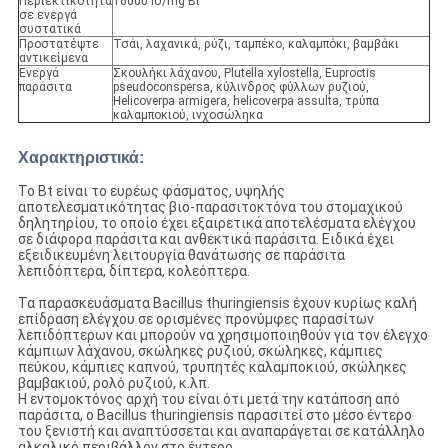
Περιεκτικότητα
16000 IU/mg Bt
σε ενεργά
συστατικά
Προστατέψτε
Τσάι, λαχανικά, ρύζι, ταμπέκο, καλαμπόκι, βαμβάκι
αντικείμενα
Ενεργά
Σκουλήκι λάχανου, Plutella xylostella, Euproctis
παράσιτα
pseudoconspersa, κύλινδρος φύλλων ρυζιού,
Helicoverpa armigera, helicoverpa assulta, τρύπα
καλαμποκιού, ινχοσώληκα
Χαρακτηριστικά:
Το Bt είναι το ευρέως φάσματος, υψηλής
αποτελεσματικότητας βιο-παρασιτοκτόνα του στομαχικού
δηλητηρίου, το οποίο έχει εξαιρετικά αποτελέσματα ελέγχου
σε διάφορα παράσιτα και ανθεκτικά παράσιτα. Ειδικά έχει
εξειδικευμένη λειτουργία θανάτωσης σε παράσιτα
λεπιδόπτερα, δίπτερα, κολεόπτερα.
Τα παρασκευάσματα Bacillus thuringiensis έχουν κυρίως καλή
επίδραση ελέγχου σε ορισμένες προνύμφες παρασίτων
λεπιδόπτερων και μπορούν να χρησιμοποιηθούν για τον έλεγχο
κάμπιων λάχανου, σκώληκες ρυζιού, σκώληκες, κάμπιες
πεύκου, κάμπιες καπνού, τρυπητές καλαμποκιού, σκώληκες
βαμβακιού, ρολό ρυζιού, κ.λπ.
Η εντομοκτόνος αρχή του είναι ότι μετά την κατάποση από
παράσιτα, ο Bacillus thuringiensis παρασιτεί στο μέσο έντερο
του ξενιστή και αναπτύσσεται και αναπαράγεται σε κατάλληλο
αλκαλικό περιβάλλον στο έντερο.