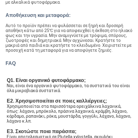
με αλκαλικά φυτοφάρμακα.
Αποθήκευση και μεταφορά:
Αυτό το προϊόν πρέπει να φυλάσσεται σε ξηρή και δροσερή
αποθήκη κάτω από 25℃ για να αποφευχθεί η έκθεση στο ηλιακό
φως και την υγρασία. Μην αναμιγνύετε με τρόφιμα, σπόρους,
ζωοτροφές και δημητριακά. Μην αγχώνεσαι. Κρατήστε το
μακριά από παιδιά και κρατήστε το κλειδωμένο. Χειριστείτε με
προσοχή κατά τη μεταφορά για να αποφύγετε ζημιές.
FAQ
Q1. Είναι οργανικό φυτοφάρμακο;
Ναι, είναι ένα οργανικό φυτοφάρμακο, τα συστατικά του είναι 
όλα μικροβιακά συστατικά.
Ε2. Χρησιμοποιείται σε ποιες καλλιέργειες;
Χρησιμοποιείται στα περισσότερα ορειχάλκινα λαχανικά, 
όπως: λάχανο, μπρόκολο, πράσινα λαχανικά, κράμβη, λάχανο, 
κάρδαμο, ραπανάκι, ρόκα, μουστάρδα, γογγύλι, λάχανο, λάχανο, 
λάχανο κ.λπ.
Ε3. Σκοτώστε ποια παράσιτα;
Είναι αποτελεσματικό σε Plutella xylostella, σκουλήκι 