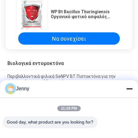
WP Bt Bacillus Thuringiensis
Οργανικό φυτικό ασφαλές
εντομοκτόνο 16000 IU/Mg
Να συνεχίσει
Βιολογικά εντομοκτόνα
Περιβαλλοντικά φιλικά SeNPV BT Πιστοκτόνα για την
προστασία των καλλιεργειών
Jenny
Γεωργία Spodoptera exigua SeNPV Βιολογικά εντομοκτόνα
για λαχανικά
11:29 PM
Οργανικά γεωργικά βιολογικά εντομοκτόνα Bt Για λάχανο
λαχανικά Bacillus Thuringiensis
Good day, what product are you looking for?
Λαϊκή κατηγορία
Όλα