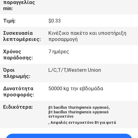
παραγγελίας
min:
ΠΟΙΟΤΙΚΌΣ
Τιμή:
$0.33
ΈΛΕΓΧΟΣ
Συσκευασία
Κινέζικο πακέτο και υποστήριξη
λεπτομέρειες:
προσαρμογή
ΜΑΣ
Χρόνος
7 ημέρες
ΕΛΆΤΕ
παράδοσης:
ΣΕ
Όροι
L/C,T/T,Western Union
ΕΠΑΦΉ
πληρωμής:
ΜΕ
Δυνατότητα
50000 kg την εβδομάδα
προσφοράς:
ΕΙΔΉΣΕΙΣ
Ειδικότερα:
,
βt bacillus thuringiensis οργανικό
βt bacillus thuringiensis οργανικό
εντομοκτόνο
,
ΖΗΤΉΣΤΕ
Ασφαλές εντομοκτόνο Bt για φυτά
ΈΝΑ