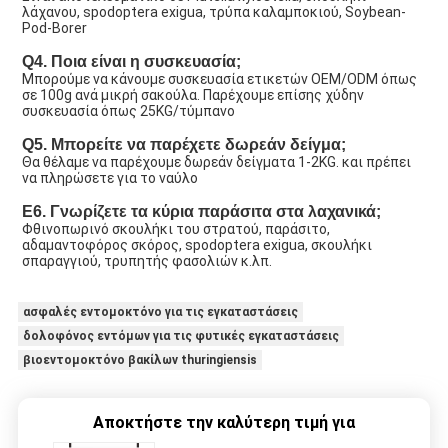
λάχανου, spodoptera exigua, τρύπα καλαμποκιού, Soybean-
Pod-Borer
Q4. Ποια είναι η συσκευασία;
Μπορούμε να κάνουμε συσκευασία ετικετών OEM/ODM όπως 
σε 100g ανά μικρή σακούλα. Παρέχουμε επίσης χύδην 
συσκευασία όπως 25KG/τύμπανο
Q5. Μπορείτε να παρέχετε δωρεάν δείγμα;
Θα θέλαμε να παρέχουμε δωρεάν δείγματα 1-2KG. και πρέπει 
να πληρώσετε για το ναύλο
Ε6. Γνωρίζετε τα κύρια παράσιτα στα λαχανικά;
Φθινοπωρινό σκουλήκι του στρατού, παράσιτο, 
αδαμαντοφόρος σκόρος, spodoptera exigua, σκουλήκι 
σπαραγγιού, τρυπητής φασολιών κ.λπ.
ασφαλές εντομοκτόνο για τις εγκαταστάσεις
δολοφόνος εντόμων για τις φυτικές εγκαταστάσεις
βιοεντομοκτόνο βακίλων thuringiensis
Αποκτήστε την καλύτερη τιμή για