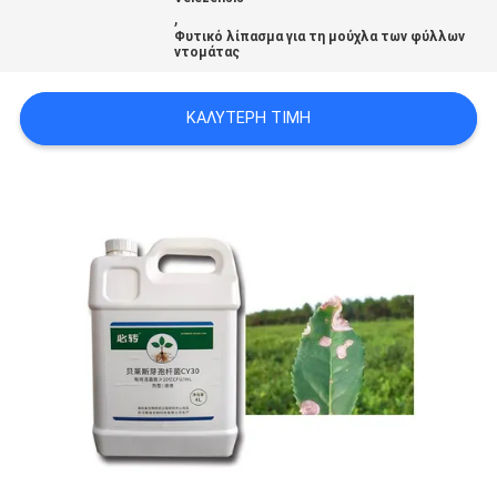
,
ΑΠΌΣΠΑΣΜΑ
Φυτικό λίπασμα για τη μούχλα των φύλλων
ντομάτας
SITEMAP
ΚΑΛΎΤΕΡΗ ΤΙΜΉ
PRIVACY
POLICY