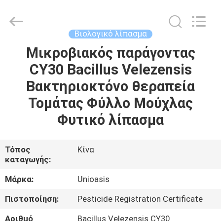
Chuqiang
Biological
Technology
Co.,ltd.
All
Βιολογικό λίπασμα
Rights
Reserved.
Μικροβιακός παράγοντας
ΣΠΊΤΙ
CY30 Bacillus Velezensis
ΠΡΟΪΌΝΤΑ
Βακτηριοκτόνο θεραπεία
Τομάτας Φύλλο Μούχλας
ΒΊΝΤΕΟ
Φυτικό λίπασμα
ΠΕΡΊΠΟΥ
Τόπος
Κίνα
καταγωγής:
ΕΜΕΊΣ
Μάρκα:
Unioasis
ΓΎΡΟΣ
Πιστοποίηση:
Pesticide Registration Certificate
ΕΡΓΟΣΤΑΣΊΩΝ
Αριθμό
Bacillus Velezensis CY30