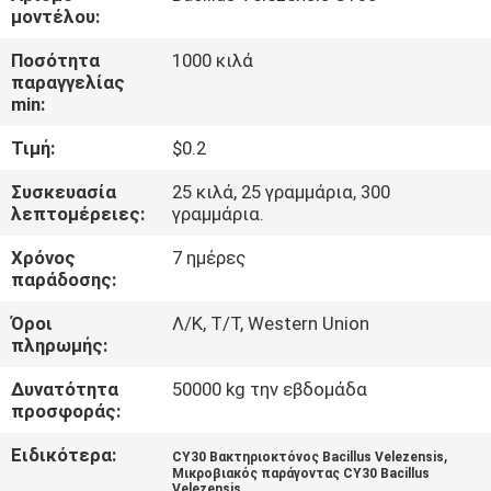
μοντέλου:
ΠΟΙΟΤΙΚΌΣ
Ποσότητα
1000 κιλά
ΈΛΕΓΧΟΣ
παραγγελίας
min:
Τιμή:
$0.2
ΜΑΣ
ΕΛΆΤΕ
Συσκευασία
25 κιλά, 25 γραμμάρια, 300
λεπτομέρειες:
γραμμάρια.
ΣΕ
Χρόνος
7 ημέρες
ΕΠΑΦΉ
παράδοσης:
ΜΕ
Όροι
Λ/Κ, Τ/Τ, Western Union
πληρωμής:
ΕΙΔΉΣΕΙΣ
Δυνατότητα
50000 kg την εβδομάδα
προσφοράς:
ΖΗΤΉΣΤΕ
Ειδικότερα:
,
CY30 Βακτηριοκτόνος Bacillus Velezensis
ΈΝΑ
Μικροβιακός παράγοντας CY30 Bacillus
Velezensis