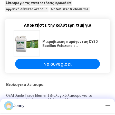
λίπασμα για τις εγκαταστάσεις φραουλών
οργανικό σύνθετο λίπασμα
biofertilizer trichoderma
Αποκτήστε την καλύτερη τιμή για
Μικροβιακός παράγοντας CY30
Bacillus Velezensis
Βακτηριοκτόνο θεραπεία
Τομάτας Φύλλο Μούχλας Φυτικό
λίπασμα
Να συνεχίσει
Βιολογικό λίπασμα
OEM Daole Trace Element Βιολογικό λιπάσμα για τα
σταφύλια ρύζι λαχανικά Μελονοκαλλιέργεια
Jenny
Βιολογικά λιπάσματα φυτών Αμινοξέα λιπάσματα για την
απορρόφηση θρεπτικών ουσιών