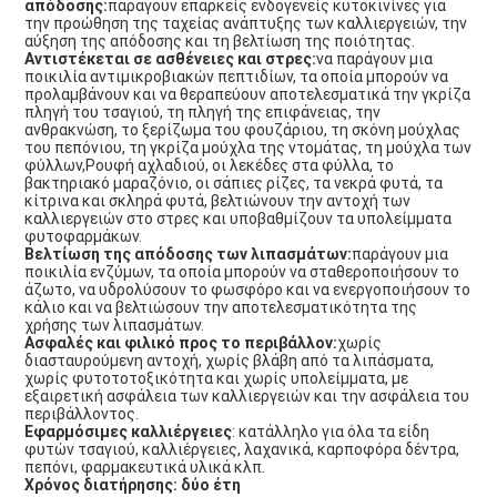
απόδοσης:
παράγουν επαρκείς ενδογενείς κυτοκινίνες για
την προώθηση της ταχείας ανάπτυξης των καλλιεργειών, την
αύξηση της απόδοσης και τη βελτίωση της ποιότητας.
Αντιστέκεται σε ασθένειες και στρες:
να παράγουν μια
ποικιλία αντιμικροβιακών πεπτιδίων, τα οποία μπορούν να
προλαμβάνουν και να θεραπεύουν αποτελεσματικά την γκρίζα
πληγή του τσαγιού, τη πληγή της επιφάνειας, την
ανθρακνώση, το ξερίζωμα του φουζάριου, τη σκόνη μούχλας
του πεπόνιου, τη γκρίζα μούχλα της ντομάτας, τη μούχλα των
φύλλων,Ρουφή αχλαδιού, οι λεκέδες στα φύλλα, το
βακτηριακό μαραζόνιο, οι σάπιες ρίζες, τα νεκρά φυτά, τα
κίτρινα και σκληρά φυτά, βελτιώνουν την αντοχή των
καλλιεργειών στο στρες και υποβαθμίζουν τα υπολείμματα
φυτοφαρμάκων.
Βελτίωση της απόδοσης των λιπασμάτων:
παράγουν μια
ποικιλία ενζύμων, τα οποία μπορούν να σταθεροποιήσουν το
άζωτο, να υδρολύσουν το φωσφόρο και να ενεργοποιήσουν το
κάλιο και να βελτιώσουν την αποτελεσματικότητα της
χρήσης των λιπασμάτων.
Ασφαλές και φιλικό προς το περιβάλλον:
χωρίς
διασταυρούμενη αντοχή, χωρίς βλάβη από τα λιπάσματα,
χωρίς φυτοτοτοξικότητα και χωρίς υπολείμματα, με
εξαιρετική ασφάλεια των καλλιεργειών και την ασφάλεια του
περιβάλλοντος.
Εφαρμόσιμες καλλιέργειες
: κατάλληλο για όλα τα είδη
φυτών τσαγιού, καλλιέργειες, λαχανικά, καρποφόρα δέντρα,
πεπόνι, φαρμακευτικά υλικά κλπ.
Χρόνος διατήρησης: δύο έτη