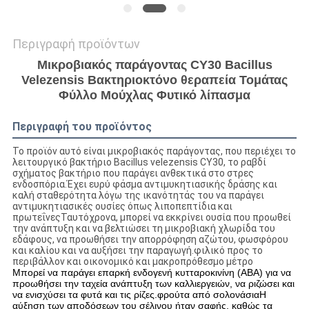
Περιγραφή προϊόντων
Μικροβιακός παράγοντας CY30 Bacillus
Velezensis Βακτηριοκτόνο θεραπεία Τομάτας
Φύλλο Μούχλας Φυτικό λίπασμα
Περιγραφή του προϊόντος
Το προϊόν αυτό είναι μικροβιακός παράγοντας, που περιέχει το
λειτουργικό βακτήριο Bacillus velezensis CY30, το ραβδί
σχήματος βακτήριο που παράγει ανθεκτικά στο στρες
ενδοσπόρια.Έχει ευρύ φάσμα αντιμυκητιασικής δράσης και
καλή σταθερότητα λόγω της ικανότητάς του να παράγει
αντιμυκητιασικές ουσίες όπως λιποπεπτίδια και
πρωτεΐνεςΤαυτόχρονα, μπορεί να εκκρίνει ουσία που προωθεί
την ανάπτυξη και να βελτιώσει τη μικροβιακή χλωρίδα του
εδάφους, να προωθήσει την απορρόφηση αζώτου, φωσφόρου
και καλίου και να αυξήσει την παραγωγή.φιλικό προς το
περιβάλλον και οικονομικό και μακροπρόθεσμο μέτρο
Μπορεί να παράγει επαρκή ενδογενή κυτταροκινίνη (ABA) για να 
προωθήσει την ταχεία ανάπτυξη των καλλιεργειών, να ριζώσει και 
να ενισχύσει τα φυτά και τις ρίζες.φρούτα από σολονάσιαΗ 
αύξηση των αποδόσεων του σέλινου ήταν σαφής, καθώς τα 