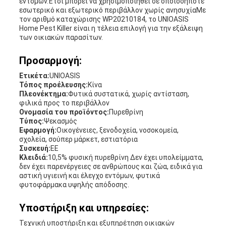
εντόμων.Έτσι μπορεί να χρησιμοποιηθεί σε οποιοδήποτε
εσωτερικό και εξωτερικό περιβάλλον χωρίς ανησυχίαΜε
τον αριθμό καταχώρισης WP20210184, το UNIOASIS
Home Pest Killer είναι η τέλεια επιλογή για την εξάλειψη
των οικιακών παρασίτων.
Προσαρμογή:
Ετικέτα:
UNIOASIS
Τόπος προέλευσης:
Κίνα
Πλεονέκτημα:
Φυτικά συστατικά, χωρίς αντίσταση,
φιλικά προς το περιβάλλον
Ονομασία του προϊόντος:
Πυρεθρίνη
Τύπος:
Ψεκασμός
Εφαρμογή:
Οικογένειες, ξενοδοχεία, νοσοκομεία,
σχολεία, σούπερ μάρκετ, εστιατόρια
Συσκευή:
ΕΕ
Κλειδιά:
10,5% φυσική πυρεθρίνη Δεν έχει υπολείμματα,
δεν έχει παρενέργειες σε ανθρώπους και ζώα, ειδικά για
αστική υγιεινή και έλεγχο εντόμων, φυτικά
φυτοφάρμακα υψηλής απόδοσης.
Υποστήριξη και υπηρεσίες:
Τεχνική υποστήριξη και εξυπηρέτηση οικιακών