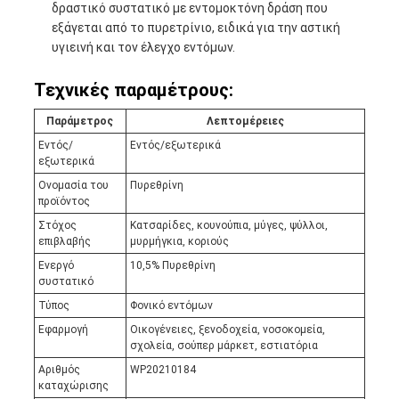
δραστικό συστατικό με εντομοκτόνη δράση που
εξάγεται από το πυρετρίνιο, ειδικά για την αστική
υγιεινή και τον έλεγχο εντόμων.
Τεχνικές παραμέτρους:
Παράμετρος
Λεπτομέρειες
Εντός/
Εντός/εξωτερικά
εξωτερικά
Ονομασία του
Πυρεθρίνη
προϊόντος
Στόχος
Κατσαρίδες, κουνούπια, μύγες, ψύλλοι,
επιβλαβής
μυρμήγκια, κοριούς
Ενεργό
10,5% Πυρεθρίνη
συστατικό
Τύπος
Φονικό εντόμων
Εφαρμογή
Οικογένειες, ξενοδοχεία, νοσοκομεία,
σχολεία, σούπερ μάρκετ, εστιατόρια
Αριθμός
WP20210184
καταχώρισης