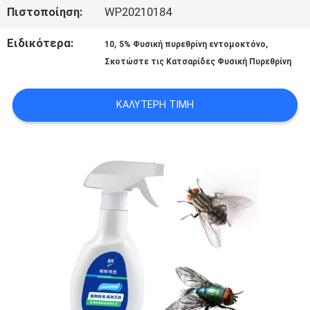
Πιστοποίηση:
WP20210184
ΕΡΓΟΣΤΑΣΊΩΝ
Ειδικότερα:
,
,
10
5% Φυσική πυρεθρίνη εντομοκτόνο
Σκοτώστε τις Κατσαρίδες Φυσική Πυρεθρίνη
ΠΟΙΟΤΙΚΌΣ
ΈΛΕΓΧΟΣ
ΚΑΛΎΤΕΡΗ ΤΙΜΉ
ΜΑΣ
ΕΛΆΤΕ
ΣΕ
ΕΠΑΦΉ
ΜΕ