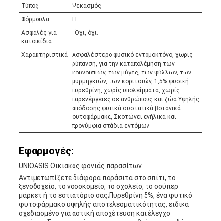
Τύπος
Ψεκασμός
Φόρμουλα
ΕΕ
Ασφαλές για
- Όχι, όχι.
κατοικίδια
Χαρακτηριστικά
Ασφαλέστερο φυσικό εντομοκτόνο, χωρίς
ρύπανση, για την καταπολέμηση των
κουνουπιών, των μύγες, των ψύλλων, των
μυρμηγκιών, των κοριτσιών, 1,5% φυσική
πυρεθρίνη, χωρίς υπολείμματα, χωρίς
παρενέργειες σε ανθρώπους και ζώα.Υψηλής
απόδοσης φυτικά συστατικά βοτανικά
φυτοφάρμακα, Σκοτώνει ενήλικα και
προνύμφια στάδια εντόμων
Εφαρμογές:
UNIOASIS Οικιακός φονιάς παρασίτων
Αντιμετωπίζετε διάφορα παράσιτα στο σπίτι, το
ξενοδοχείο, το νοσοκομείο, το σχολείο, το σούπερ
μάρκετ ή το εστιατόριο σας;Πυρεθρίνη 5%, ένα φυτικό
φυτοφάρμακο υψηλής αποτελεσματικότητας, ειδικά
σχεδιασμένο για αστική αποχέτευση και έλεγχο