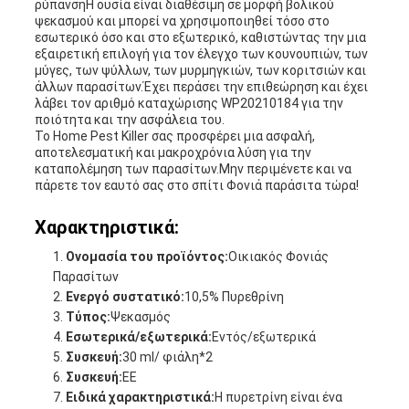
ρύπανσηΗ ουσία είναι διαθέσιμη σε μορφή βολικού
ψεκασμού και μπορεί να χρησιμοποιηθεί τόσο στο
εσωτερικό όσο και στο εξωτερικό, καθιστώντας την μια
εξαιρετική επιλογή για τον έλεγχο των κουνουπιών, των
μύγες, των ψύλλων, των μυρμηγκιών, των κοριτσιών και
άλλων παρασίτων.Έχει περάσει την επιθεώρηση και έχει
λάβει τον αριθμό καταχώρισης WP20210184 για την
ποιότητα και την ασφάλεια του.
Το Home Pest Killer σας προσφέρει μια ασφαλή,
αποτελεσματική και μακροχρόνια λύση για την
καταπολέμηση των παρασίτων.Μην περιμένετε και να
πάρετε τον εαυτό σας στο σπίτι Φονιά παράσιτα τώρα!
Χαρακτηριστικά:
Ονομασία του προϊόντος:
Οικιακός Φονιάς
Παρασίτων
Ενεργό συστατικό:
10,5% Πυρεθρίνη
Τύπος:
Ψεκασμός
Εσωτερικά/εξωτερικά:
Εντός/εξωτερικά
Συσκευή:
30 ml/ φιάλη*2
Συσκευή:
ΕΕ
Ειδικά χαρακτηριστικά:
Η πυρετρίνη είναι ένα