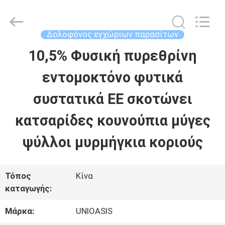
Wuhan
Chuqiang
Biological
Technology
Δολοφόνος εγχώριων παρασίτων
Co.,ltd.
All
10,5% Φυσική πυρεθρίνη
ΣΠΊΤΙ
Rights
Reserved.
εντομοκτόνο φυτικά
ΠΡΟΪΌΝΤΑ
συστατικά ΕΕ σκοτώνει
κατσαρίδες κουνούπια μύγες
ΒΊΝΤΕΟ
ψύλλοι μυρμήγκια κοριούς
ΠΕΡΊΠΟΥ
Τόπος
Κίνα
ΕΜΕΊΣ
καταγωγής:
Μάρκα:
UNIOASIS
ΓΎΡΟΣ