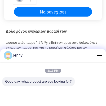
κουνούπια μύγες ψύλλοι
μυρμήγκια κοριούς
Να συνεχίσει
Δολοφόνος εγχώριων παρασίτων
Φυσικό απόσπασμα 1,5% Pyrethrin εντομοκτόνο δολοφόνων
εγχώριων παρασίτων για το μυρμήγκι ψύλλων μυγών
κουνουπιών κατσαρίδων
Jenny
10% Βήτα Cypermethrin SC Οικιακό μυρμηγκιτοφονικό
εντομοκτόνο εσωτερικές μύγες κουνούπια αστικά παράσιτα
2:13 PM
Γεωργία Χημικά 10% Πυριπροξυφένη SC Οικιακό Φονικό
Good day, what product are you looking for?
Πεστών Φονικό Μύγες για τα σκουπίδια
Λαϊκή κατηγορία
Όλα