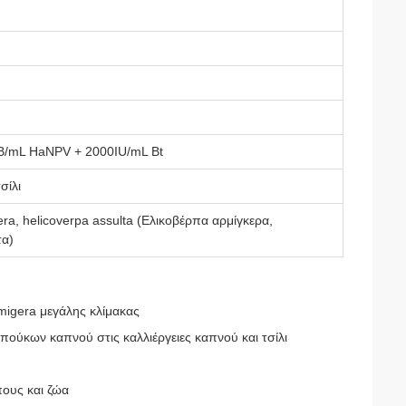
IB/mL HaNPV + 2000IU/mL Bt
σίλι
ra, helicoverpa assulta (Ελικοβέρπα αρμίγκερα,
τα)
migera μεγάλης κλίμακας
ούκων καπνού στις καλλιέργειες καπνού και τσίλι
πους και ζώα