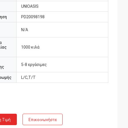
UNIOASIS
ηση
PD20098198
N/A
υ
α
ίας
1000 κιλά
5-8 εργάσιμες
ης
ρωμής
L/C,T/T
η Τιμή
Επικοινωνήστε