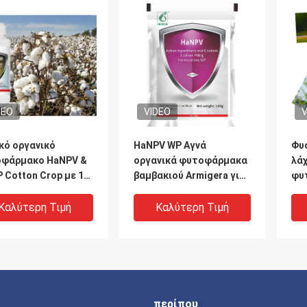
DEO
VIDEO
V
κό οργανικό
HaNPV WP Αγνά
Φυσ
φάρμακο HaNPV &
οργανικά φυτοφάρμακα
λά
P Cotton Crop με 10
βαμβακιού Armigera για
φυ
ομμύρια PIB/mL
καλλιέργειες λαχανικών
Έλ
V+2000IU/mL Bt και
Καλύτερη Τιμή
Καλύτερη Τιμή
ς διάστημα
λείας
περίπου