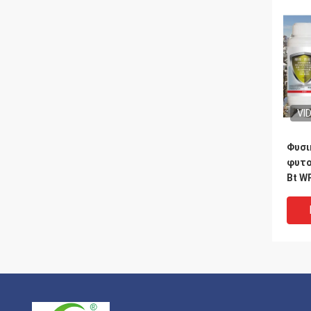
VI
Φυσι
φυτο
Bt W
εκατ
HaNP
χωρί
ασφα