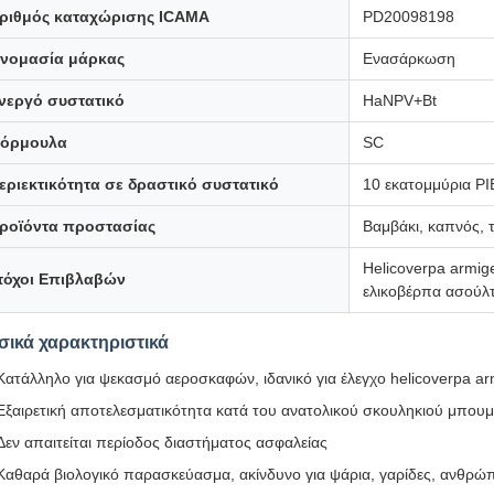
ριθμός καταχώρισης ICAMA
PD20098198
νομασία μάρκας
Ενασάρκωση
νεργό συστατικό
HaNPV+Bt
όρμουλα
SC
εριεκτικότητα σε δραστικό συστατικό
10 εκατομμύρια P
ροϊόντα προστασίας
Βαμβάκι, καπνός, τ
Helicoverpa armige
τόχοι Επιβλαβών
ελικοβέρπα ασούλ
σικά χαρακτηριστικά
Κατάλληλο για ψεκασμό αεροσκαφών, ιδανικό για έλεγχο helicoverpa ar
Εξαιρετική αποτελεσματικότητα κατά του ανατολικού σκουληκιού μπουμπ
Δεν απαιτείται περίοδος διαστήματος ασφαλείας
Καθαρά βιολογικό παρασκεύασμα, ακίνδυνο για ψάρια, γαρίδες, ανθρώ