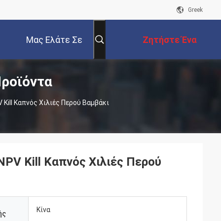
Greek
Μας Ελάτε Σε
Ζητήστε Ένα
Προϊόντα
Επαφή Με
Απόσπασμα
 Kill Καπνός Χιλιές Περού Βαμβάκι
PV Kill Καπνός Χιλιές Περού
Κίνα
ής