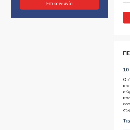
Επικοινωνία
ΠΕ
10
Ο ι
απο
σώμ
υπο
εκκ
σωμ
Τε