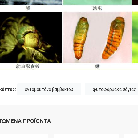
κέττες:
εντομοκτόνα βαμβακιού
φυτοφάρμακα σόγιας
ΤΏΜΕΝΑ ΠΡΟΪΌΝΤΑ