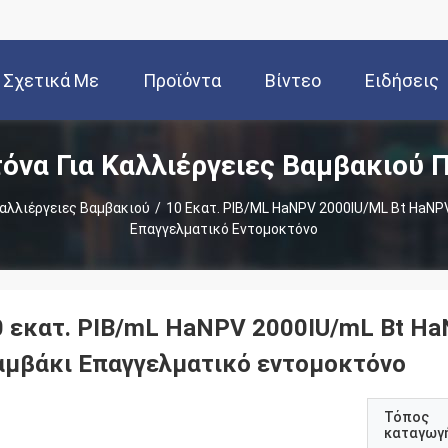
Σχετικά Με
Προϊόντα
Βίντεο
Ειδήσεις
όνα Για Καλλιέργειες Βαμβακιού 
Εμάς
Καλλιέργειες Βαμβακιού
/
10 Εκατ. PIB/mL HaNPV 2000IU/mL Bt HaNPV
Επαγγελματικό Εντομοκτόνο
0 εκατ. PIB/mL HaNPV 2000IU/mL Bt HaN
αμβάκι Επαγγελματικό εντομοκτόνο
Τόπος
καταγωγ