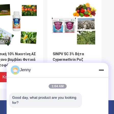
IDEO
ική 10% Νικοτίνη ΑΣ
SlNPV SC 3% Βήτα
χανο βαμβάκι Φυτικά
Cypermethrin Ροζ
τοφάρμακα Αφίδες
Bollworm Control
Jenny
εγχος ακάστρων
Πετοκτόνα Πετοκτόνα
Καλύτερη Τιμή
Καλύτερη Τιμή
1:04 AM
Good day, what product are you looking 
for?
Προϊόντα