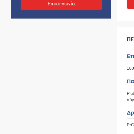
Επικοινωνία
ΠΕ
Επ
100
Πα
Plu
σόγ
Δρ
PrG