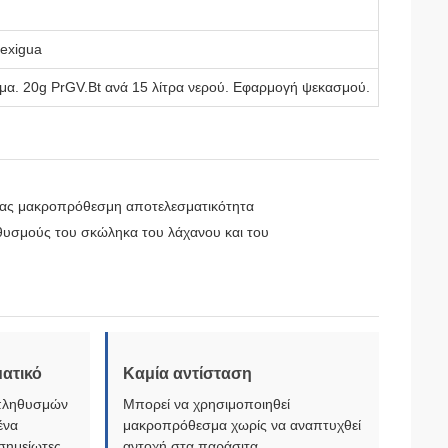
 exigua
α. 20g PrGV.Bt ανά 15 λίτρα νερού. Εφαρμογή ψεκασμού.
ντας μακροπρόθεσμη αποτελεσματικότητα
ηθυσμούς του σκώληκα του λάχανου και του
ματικό
Καμία αντίσταση
 πληθυσμών
Μπορεί να χρησιμοποιηθεί
ένα
μακροπρόθεσμα χωρίς να αναπτυχθεί
οσημείωτες
αντοχή στα παράσιτα