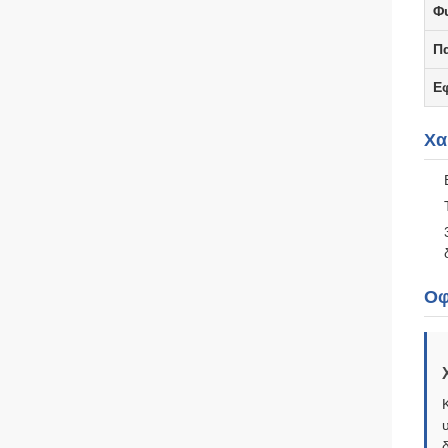
Φ
Π
Ε
Χα
Οφ