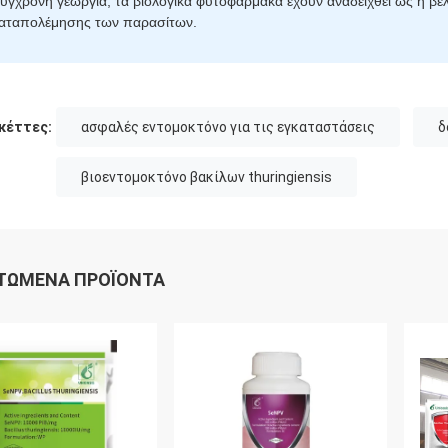
ύγχρονη γεωργία, τα βιολογικά φυτοφάρμακα έχουν αναδειχθεί ως η βέλ
αταπολέμησης των παρασίτων.
κέττες:
ασφαλές εντομοκτόνο για τις εγκαταστάσεις
δ
βιοεντομοκτόνο βακίλων thuringiensis
ΤΏΜΕΝΑ ΠΡΟΪΌΝΤΑ