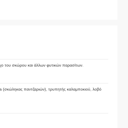
γχο του σκώρου και άλλων φυτικών παρασίτων.
gua (σκώληκας παντζαριών), τρυπητής καλαμποκιού, λοβό