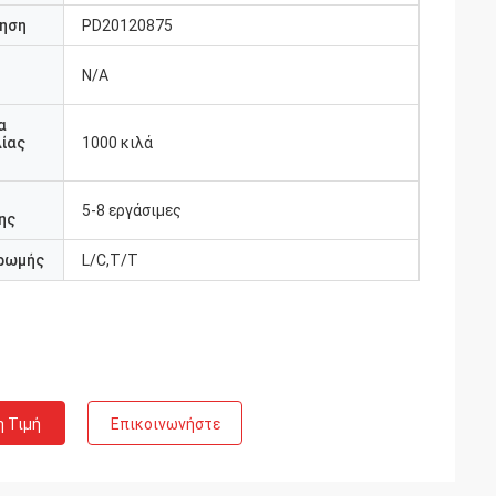
ηση
PD20120875
N/A
υ
α
ίας
1000 κιλά
5-8 εργάσιμες
ης
ρωμής
L/C,T/T
η Τιμή
Επικοινωνήστε