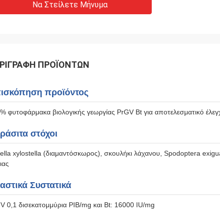
Να Στείλετε Μήνυμα
ΡΙΓΡΑΦΉ ΠΡΟΪΌΝΤΩΝ
ισκόπηση προϊόντος
% φυτοφάρμακα βιολογικής γεωργίας PrGV Bt για αποτελεσματικό έλε
ράσιτα στόχοι
tella xylostella (διαμαντόσκωρος), σκουλήκι λάχανου, Spodoptera exi
ιας
αστικά Συστατικά
V 0,1 δισεκατομμύρια PIB/mg και Bt: 16000 IU/mg