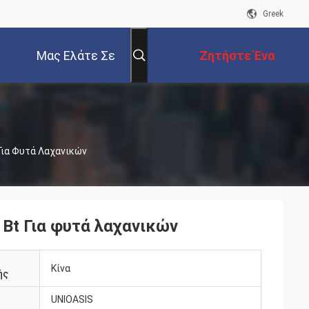
Greek
Μας Ελάτε Σε
Ζητήστε Ένα
Επαφή Με
Απόσπασμα
Για Φυτά Λαχανικών
Bt Για φυτά λαχανικών
Κίνα
ής
UNIOASIS