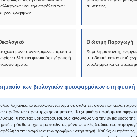
καλλιεργειών και την ασφάλεια των
συνέπειες
πηγών τροφίμων
Οικολογικό
Βιώσιμη Παραγωγή
Στοχεύει μόνο συγκεκριμένα παράσιτα
Χαμηλή ρύπανση, ενεργει
χωρίς να βλάπτει φυσικούς εχθρούς ή
αποδοτική κατασκευή χωρ
οικοσυστήματα
υπολειμματικά αποτελέσμ
σημασία των βιολογικών φυτοφαρμάκων στη φυτικ
ολλά λαχανικά καταναλώνονται ωμά σε σαλάτες, σούσι και άλλα παρασ
ων προϊόντων πρωταρχικής σημασίας. Τα χημικά φυτοφάρμακα αφήνουν 
λύσιμο, θέτοντας μακροπρόθεσμους κινδύνους για την υγεία μέσω της 
ημικά πρόσθετα, χρησιμοποιώντας μόνο φυσικές διαδικασίες παραγωγής π
αράλληλα την ασφάλεια των τροφίμων στην πηγή. Καθώς οι πράσινες, μ