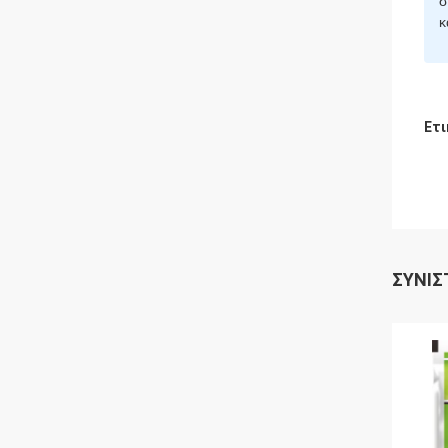
σ
κ
Ετι
ΣΥΝΙΣ