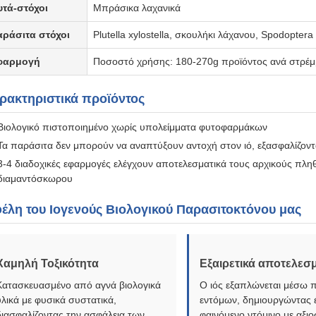
υτά-στόχοι
Μπράσικα λαχανικά
αράσιτα στόχοι
Plutella xylostella, σκουλήκι λάχανου, Spodoptera
φαρμογή
Ποσοστό χρήσης: 180-270g προϊόντος ανά στρέμμ
ρακτηριστικά προϊόντος
Βιολογικό πιστοποιημένο χωρίς υπολείμματα φυτοφαρμάκων
Τα παράσιτα δεν μπορούν να αναπτύξουν αντοχή στον ιό, εξασφαλίζο
3-4 διαδοχικές εφαρμογές ελέγχουν αποτελεσματικά τους αρχικούς πλ
διαμαντόσκωρου
έλη του Ιογενούς Βιολογικού Παρασιτοκτόνου μας
Χαμηλή Τοξικότητα
Εξαιρετικά αποτελεσ
Κατασκευασμένο από αγνά βιολογικά
Ο ιός εξαπλώνεται μέσω
υλικά με φυσικά συστατικά,
εντόμων, δημιουργώντας 
διασφαλίζοντας την ασφάλεια των
φαινόμενο ντόμινο με αξι