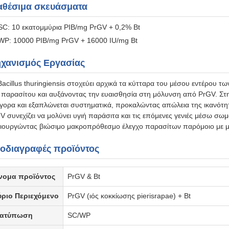
αθέσιμα σκευάσματα
SC: 10 εκατομμύρια PIB/mg PrGV + 0,2% Bt
WP: 10000 PIB/mg PrGV + 16000 IU/mg Bt
χανισμός Εργασίας
Bacillus thuringiensis στοχεύει αρχικά τα κύτταρα του μέσου εντέρου
 παρασίτου και αυξάνοντας την ευαισθησία στη μόλυνση από PrGV. Στη 
γορα και εξαπλώνεται συστηματικά, προκαλώντας απώλεια της ικανότητ
V συνεχίζει να μολύνει υγιή παράσιτα και τις επόμενες γενιές μέσω σ
ιουργώντας βιώσιμο μακροπρόθεσμο έλεγχο παρασίτων παρόμοιο με μ
οδιαγραφές προϊόντος
νομα προϊόντος
PrGV & Bt
ύριο Περιεχόμενο
PrGV (ιός κοκκίωσης pierisrapae) + Bt
ιατύπωση
SC/WP