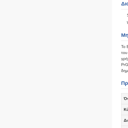
Δι
Μη
Το 
του
γρή
PrG
δημ
Πρ
Ό
Κ
Δ