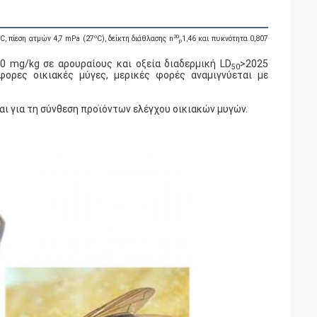
o
20
C, πίεση ατμών 4,7 mPa (27
C), δείκτη διάθλασης n
1,46 και πυκνότητα 0,807
p
0 mg/kg σε αρουραίους και οξεία διαδερμική LD
>2025
50
φορες οικιακές μύγες, μερικές φορές αναμιγνύεται με
αι για τη σύνθεση προϊόντων ελέγχου οικιακών μυγών.