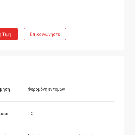
η Τιμή
Επικοινωνήστε
όμηση
Φερομόνη εντόμων
πωση
TC