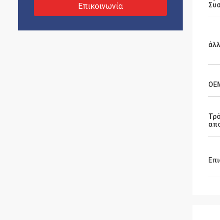
Συσ
Επικοινωνία
άλλ
OE
Τρ
απ
Επι