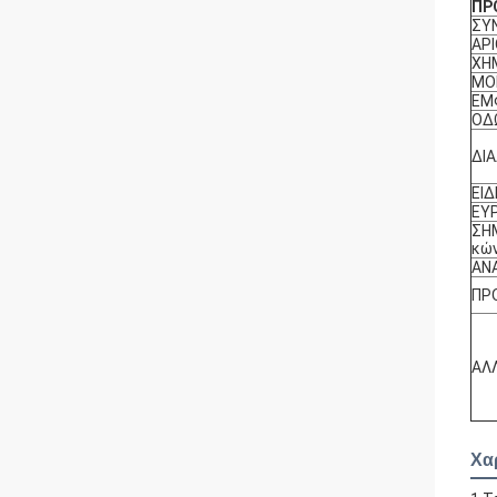
ΠΡ
ΣΥ
ΑΡ
ΧΗ
ΜΟ
ΕΜ
ΟΔ
ΔΙ
ΕΙΔ
ΕΥ
ΣΗ
κών
ΑΝ
ΠΡ
ΑΛ
Χα