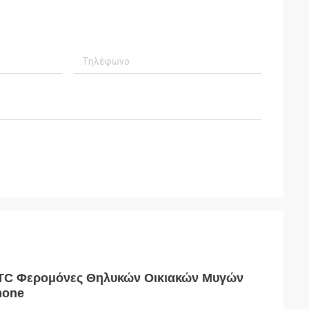
ο TC Φερομόνες Θηλυκών Οικιακών Μυγών
mone