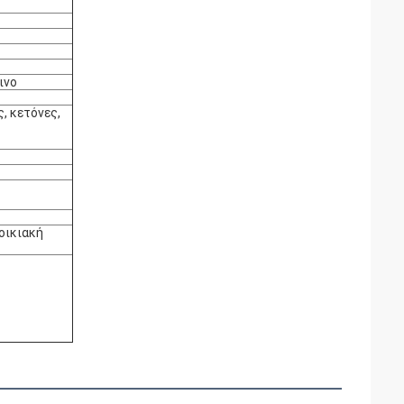
ινο
, κετόνες,
οικιακή