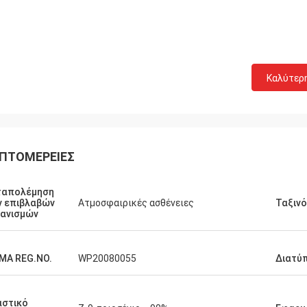
Καλύτερ
ΠΤΟΜΈΡΕΙΕΣ
ταπολέμηση
 επιβλαβών
Ατμοσφαιρικές ασθένειες
Ταξιν
ανισμών
MA REG.NO.
WP20080055
Διατύ
αστικό