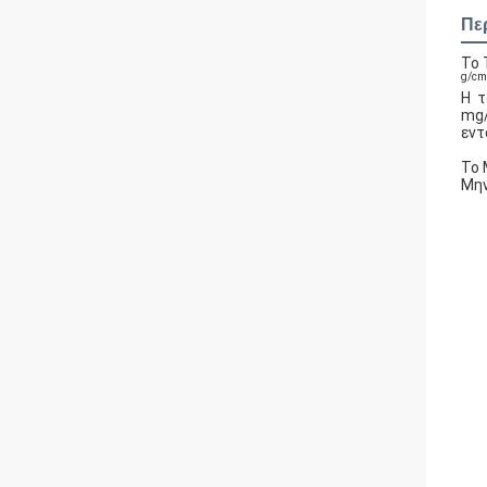
Πε
Το 
g/cm
Η τ
mg/
εντ
Το 
Μην