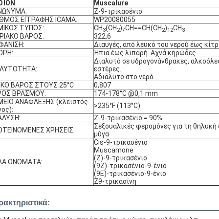
ΟΪΟΝ
Muscalure
ΝΩΝΥΜΑ:
Z-9-τρικασένιο
ΙΘΜΟΣ ΕΓΓΡΑΦΗΣ ICAMA.
WP20080055
ΜΙΚΟΣ ΤΥΠΟΣ:
CH
(CH
)
CH==CH(CH
)
CH
3
2
7
2
12
3
ΡΙΑΚΟ ΒΑΡΟΣ:
322,6
ΦΑΝΙΣΗ:
Διαυγές, από λευκό του νερού έως κίτρ
ΩΡΗ:
Ήπια έως λιπαρή. Αχνά κηρώδες
Διαλυτό σε υδρογονάνθρακες, αλκοόλες
ΑΛΥΤΟΤΗΤΑ:
εστέρες.
Αδιάλυτο στο νερό.
ΙΚΟ ΒΑΡΟΣ ΣΤΟΥΣ 25°C
0,807
ΡΟΣ ΒΡΑΣΜΟΥ:
174-178°C @0,1 mm
ΜΕΙΟ ΑΝΑΦΛΕΞΗΣ (κλειστός
>235°F (113°C)
ος):
ΑΛΥΣΗ:
Z-9-τρικασένιο = 90%
Σεξουαλικές φερομόνες για τη θηλυκή 
ΟΤΕΙΝΟΜΕΝΕΣ ΧΡΗΣΕΙΣ:
μύγα
Cis-9-τρικασένιο
Muscamone
(Z)-9-τρικασένιο
ΛΑ ΟΝΟΜΑΤΑ:
(9Z)-τρικασένιο-9-ένιο
(9E)-τρικασένιο-9-ένιο
Z9-τρικασίνη
ρακτηριστικά: