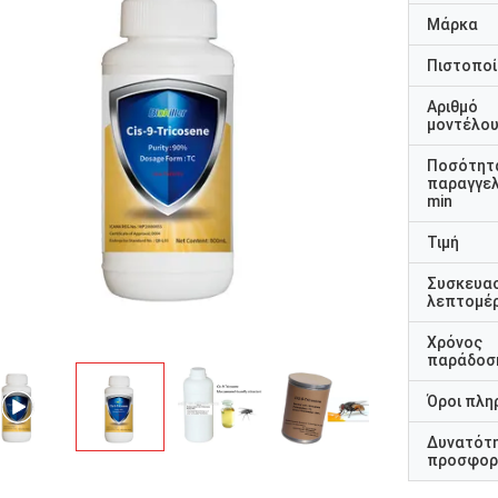
Μάρκα
Πιστοποί
Αριθμό
μοντέλο
Ποσότητ
παραγγελ
min
Τιμή
Συσκευα
λεπτομέρ
Χρόνος
παράδοσ
Όροι πλη
Δυνατότ
προσφορ