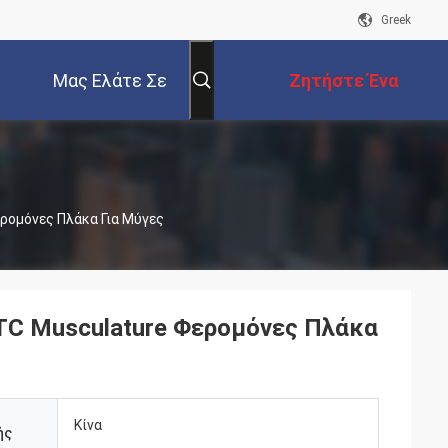
Greek
Μας Ελάτε Σε
Ζητήστε Ένα
Επαφή Με
Απόσπασμα
ερομόνες Πλάκα Για Μύγες
 TC Musculature Φερομόνες Πλάκα
Κίνα
ής