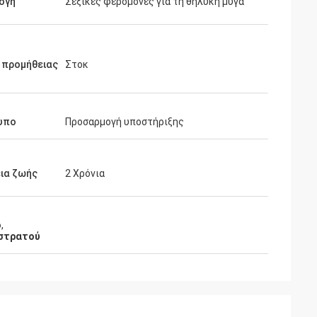
ογή
Σεξικές φερομόνες για τη θηλυκή μύγα
 προμήθειας
Στοκ
υπο
Προσαρμογή υποστήριξης
ια ζωής
2 Χρόνια
ο
,
 στρατού