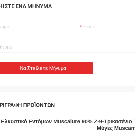
ΉΣΤΕ ΈΝΑ ΜΉΝΥΜΑ
Να Στείλετε Μήνυμα
ΡΙΓΡΑΦΉ ΠΡΟΪΌΝΤΩΝ
Ελκυστικό Εντόμων Muscalure 90% Z-9-Τρικασένι
Μύγες Musca