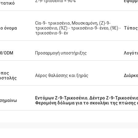
Z-9-τριοσένιο = 90%
Εφαρμ
τατικό
Cis-9- τρικοσένιο, Μουσκαμόνη, (Z)-9-
ο όνομα
τρικοσένιο, (9Z) - τρικοσένιο-9- ένεο, (9E) -
Τύπος
τρικοσένιο-9- έν
M/ODM
Προσαρμογή υποστήριξης
Λογότ
όπος
Αέρος θαλάσσης και ξηράς
Διάρκε
οστολής
Εντόμων Z-9-Τρικοσένιο
,
Δέντρο Ζ-9-Τρικοσένι
σημαίνω
Φερομόνη δόλωμα για το σκουλήκι της πτώσης