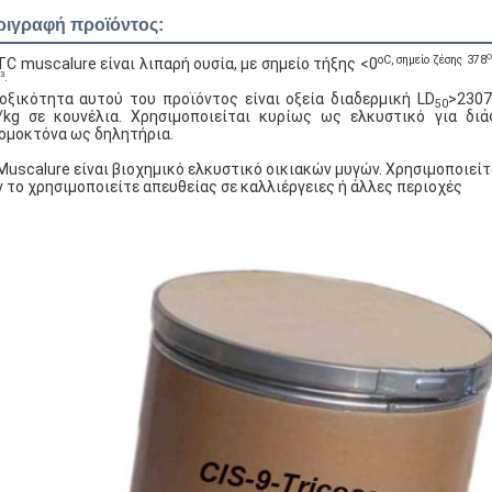
ριγραφή προϊόντος:
O
oC, σημείο ζέσης 378
TC muscalure είναι λιπαρή ουσία, με σημείο τήξης <0
3
.
οξικότητα αυτού του προϊόντος είναι οξεία διαδερμική LD
>2307
50
kg σε κουνέλια. Χρησιμοποιείται κυρίως ως ελκυστικό για διά
ομοκτόνα ως δηλητήρια.
Muscalure είναι βιοχημικό ελκυστικό οικιακών μυγών. Χρησιμοποιείτ
 το χρησιμοποιείτε απευθείας σε καλλιέργειες ή άλλες περιοχές