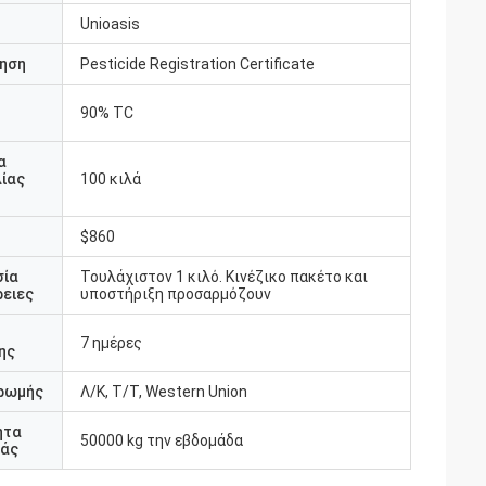
Unioasis
ηση
Pesticide Registration Certificate
90% TC
υ
α
ίας
100 κιλά
$860
σία
Τουλάχιστον 1 κιλό. Κινέζικο πακέτο και
ειες
υποστήριξη προσαρμόζουν
7 ημέρες
ης
ρωμής
Λ/Κ, Τ/Τ, Western Union
ητα
50000 kg την εβδομάδα
άς