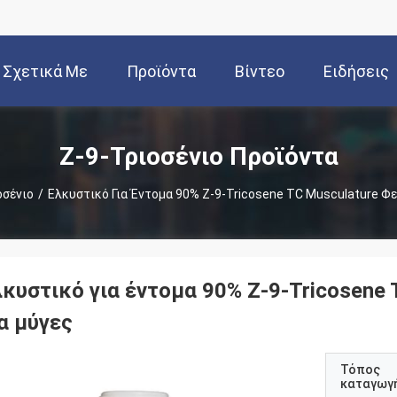
Σχετικά Με
Προϊόντα
Βίντεο
Ειδήσεις
Εμάς
Ζ-9-Τριοσένιο Προϊόντα
οσένιο
/
Ελκυστικό Για Έντομα 90% Z-9-Tricosene TC Musculature Φ
λκυστικό για έντομα 90% Z-9-Tricosene
α μύγες
Τόπος
καταγωγ