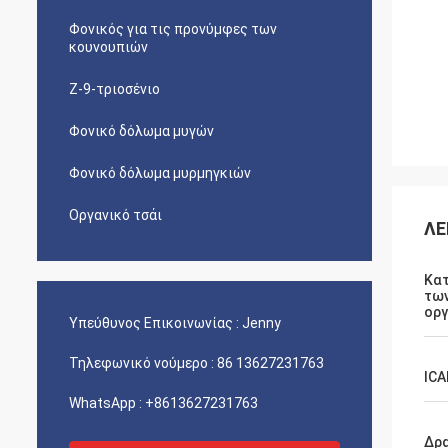
Φονικός για τις προνύμφες των
κουνουπιών
Ζ-9-τριοσένιο
Φονικό δόλωμα μυγών
Φονικό δόλωμα μυρμηγκιών
Οργανικό τσάι
ΛΕ
Κα
των
οργ
Υπεύθυνος Επικοινωνίας :
Jenny
Τηλεφωνικό νούμερο :
86 13627231763
ICA
WhatsApp :
+8613627231763
Δρ