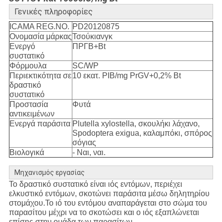
Γενικές πληροφορίες
ICAMA REG.NO.
PD20120875
Ονομασία μάρκας
Τσούκιανγκ
Ενεργό
ΠΡΓΒ+Βt
συστατικό
Φόρμουλα
SC/WP
Περιεκτικότητα σε
10 εκατ. PIB/mg PrGV+0,2% Bt
δραστικό
συστατικό
Προστασία
Φυτά
αντικειμένων
Ενεργά παράσιτα
Plutella xylostella, σκουλήκι λάχανο,
Spodoptera exigua, καλαμπόκι, σπόρος
σόγιας
Βιολογικά
- Ναι, ναι.
Μηχανισμός εργασίας
Το δραστικό συστατικό είναι ιός εντόμων, περιέχει
ελκυστικό εντόμων, σκοτώνει παράσιτα μέσω δηλητηρίου
στομάχου.Το ιό του εντόμου αναπαράγεται στο σώμα του
παρασίτου μέχρι να το σκοτώσει και ο ιός εξαπλώνεται
επίσης στην ομάδα των παρασίτων..