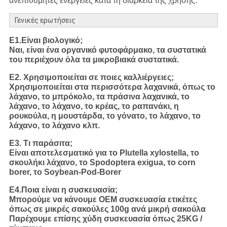
ανεπιθύμητες ενέργειες κατά τη διάρκεια της χρήσης.
Γενικές ερωτήσεις
Ε1.Είναι βιολογικό;
Ναι, είναι ένα οργανικό φυτοφάρμακο, τα συστατικά
του περιέχουν όλα τα μικροβιακά συστατικά.
Ε2. Χρησιμοποιείται σε ποιες καλλιέργειες;
Χρησιμοποιείται στα περισσότερα λαχανικά, όπως το
λάχανο, το μπρόκολο, τα πράσινα λαχανικά, το
λάχανο, το λάχανο, το κρέας, το ραπανάκι, η
ρουκούλα, η μουστάρδα, το γόνατο, το λάχανο, το
λάχανο, το λάχανο κλπ.
Ε3. Τι παράσιτα;
Είναι αποτελεσματικό για το Plutella xylostella, το
σκουλήκι λάχανο, το Spodoptera exigua, το corn
borer, το Soybean-Pod-Borer
Ε4.Ποια είναι η συσκευασία;
Μπορούμε να κάνουμε OEM συσκευασία ετικέτες
όπως σε μικρές σακούλες 100g ανά μικρή σακούλα
Παρέχουμε επίσης χύδη συσκευασία όπως 25KG /