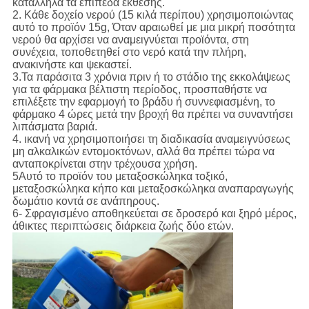
κατάλληλα τα επίπεδα έκθεσης.
2. Κάθε δοχείο νερού (15 κιλά περίπου) χρησιμοποιώντας
αυτό το προϊόν 15g, Όταν αραιωθεί με μια μικρή ποσότητα
νερού θα αρχίσει να αναμειγνύεται προϊόντα, στη
συνέχεια, τοποθετηθεί στο νερό κατά την πλήρη,
ανακινήστε και ψεκαστεί.
3.Τα παράσιτα 3 χρόνια πριν ή το στάδιο της εκκολάψεως
για τα φάρμακα βέλτιστη περίοδος, προσπαθήστε να
επιλέξετε την εφαρμογή το βράδυ ή συννεφιασμένη, το
φάρμακο 4 ώρες μετά την βροχή θα πρέπει να συναντήσει
λιπάσματα βαριά.
4. ικανή να χρησιμοποιήσει τη διαδικασία αναμειγνύσεως
μη αλκαλικών εντομοκτόνων, αλλά θα πρέπει τώρα να
ανταποκρίνεται στην τρέχουσα χρήση.
5Αυτό το προϊόν του μεταξοσκώληκα τοξικό,
μεταξοσκώληκα κήπο και μεταξοσκώληκα αναπαραγωγής
δωμάτιο κοντά σε ανάπηρους.
6- Σφραγισμένο αποθηκεύεται σε δροσερό και ξηρό μέρος,
άθικτες περιπτώσεις διάρκεια ζωής δύο ετών.