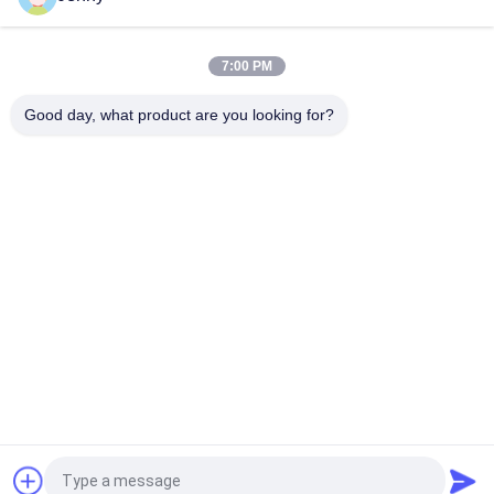
Αγροχημικά 10% Βήτα SC Cypermethrin Εντόκιστα Προϊόντα
Σπρέι για λαχανικά
7:00 PM
Μικροβιακά Χημικά Φυσικά Φυτικά εντομοκτόνα Για φυτά
0,1% Αμπαμεκτίνη + 1,9% Bt SC
Good day, what product are you looking for?
Λαϊκή κατηγορία
Όλα
Βιολογικά 
Βιολογικό 
Εντομοκτόνα
Φυτοφάρμακο
Φυτικά 
Πιστοκτόνα Για 
Εντομοκτόνα
Καλλιέργειες 
Αραβοσίτου
Πιστοκτόνα Για 
Πιστοκτόνα Για 
Καρποφόρα Δέντρα
Καλλιέργειες 
Ρυζιού
Πιστοκτόνα Για 
Εντόκιστρο 
Καλλιέργειες 
Δέντρου Τσαγιού
Βαμβακιού
Αίτηση κράτησης