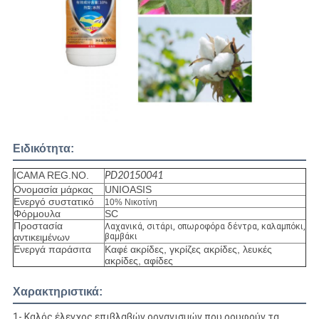
Ειδικότητα:
ICAMA REG.NO.
PD20150041
Ονομασία μάρκας
UNIOASIS
Ενεργό συστατικό
10% Νικοτίνη
Φόρμουλα
SC
Προστασία
Λαχανικά, σιτάρι, οπωροφόρα δέντρα, καλαμπόκι,
αντικειμένων
βαμβάκι
Ενεργά παράσιτα
Καφέ ακρίδες, γκρίζες ακρίδες, λευκές
ακρίδες, αφίδες
Χαρακτηριστικά:
1- Καλός έλεγχος επιβλαβών οργανισμών που ρουφούν τα