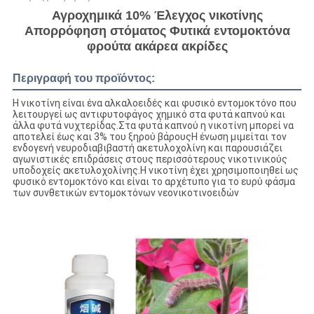
Αγροχημικά 10% Έλεγχος νικοτίνης
Απορρόφηση στόματος Φυτικά εντομοκτόνα
φρούτα ακάρεα ακρίδες
Περιγραφή του προϊόντος:
Η νικοτίνη είναι ένα αλκαλοειδές και φυσικό εντομοκτόνο που
λειτουργεί ως αντιφυτοφάγος χημικό στα φυτά καπνού και
άλλα φυτά νυχτερίδας.Στα φυτά καπνού η νικοτίνη μπορεί να
αποτελεί έως και 3% του ξηρού βάρουςΗ ένωση μιμείται τον
ενδογενή νευροδιαβιβαστή ακετυλοχολίνη και παρουσιάζει
αγωνιστικές επιδράσεις στους περισσότερους νικοτινικούς
υποδοχείς ακετυλοχολίνης.Η νικοτίνη έχει χρησιμοποιηθεί ως
φυσικό εντομοκτόνο και είναι το αρχέτυπο για το ευρύ φάσμα
των συνθετικών εντομοκτόνων νεονικοτινοειδών