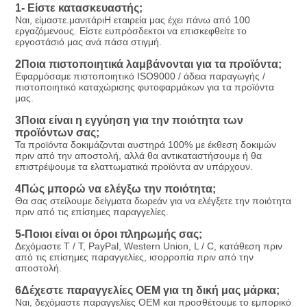
1- Είστε κατασκευαστής;
Ναι, είμαστε.
μανιτάρι
Η εταιρεία μας έχει πάνω από 100 
εργαζόμενους. Είστε ευπρόσδεκτοι να επισκεφθείτε το 
εργοστάσιό μας ανά πάσα στιγμή.
2Ποια πιστοποιητικά λαμβάνονται για τα προϊόντα;
Εφαρμόσαμε πιστοποιητικό ISO9000 / άδεια παραγωγής / 
πιστοποιητικό καταχώρισης φυτοφαρμάκων για τα προϊόντα 
μας.
3Ποια είναι η εγγύηση για την ποιότητα των 
προϊόντων σας;
Τα προϊόντα δοκιμάζονται αυστηρά 100% με έκθεση δοκιμών 
πριν από την αποστολή, αλλά θα αντικαταστήσουμε ή θα 
επιστρέψουμε τα ελαττωματικά προϊόντα αν υπάρχουν.
4Πώς μπορώ να ελέγξω την ποιότητα;
Θα σας στείλουμε δείγματα δωρεάν για να ελέγξετε την ποιότητα 
πριν από τις επίσημες παραγγελίες.
5-Ποιοι είναι οι όροι πληρωμής σας;
Δεχόμαστε T / T, PayPal, Western Union, L / C, κατάθεση πριν 
από τις επίσημες παραγγελίες, ισορροπία πριν από την 
αποστολή.
6Δέχεστε παραγγελίες OEM για τη δική μας μάρκα;
Ναι, δεχόμαστε παραγγελίες OEM και προσθέτουμε το εμπορικό 