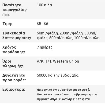
Ποσότητα
100 κιλά
ΠΟΙΟΤΙΚΌΣ
παραγγελίας
min:
ΈΛΕΓΧΟΣ
Τιμή:
$5--$6
ΜΑΣ
Συσκευασία
50ml/φιάλη, 200ml/φιάλη, 300ml/
λεπτομέρειες:
φιάλη, 500ml/φιάλη, 1000ml/φιάλη.
ΕΛΆΤΕ
Χρόνος
7 ημέρες
ΣΕ
παράδοσης:
ΕΠΑΦΉ
Όροι
Λ/Κ, Τ/Τ, Western Union
ΜΕ
πληρωμής:
Δυνατότητα
50000 kg την εβδομάδα
ΕΙΔΉΣΕΙΣ
προσφοράς:
Ειδικότερα:
,
Νικοτινικό εντομοκτόνο για τα φυτά
ΖΗΤΉΣΤΕ
,
Φυτικά εντομοκτόνα για τα βρώσιμα φυτά
Οργανικό σπρέι νικοτίνης για τα φυτά
ΈΝΑ