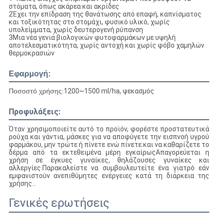
στόματα, όπως ακάρεα και ακρίδες
2Έχει την επίδραση της θανάτωσης από επαφή, καπνίσματος
και τοξικότητας στο στομάχι, φυσικό υλικό, χωρίς
υπολείμματα, χωρίς δευτερογενή ρύπανση
3Μια νέα γενιά βιολογικών φυτοφαρμάκων με υψηλή
αποτελεσματικότητα, χωρίς αντοχή και χωρίς φόβο χαμηλών
θερμοκρασιών
Εφαρμογή:
Ποσοστό χρήσης:
1200~1500 ml/ha, ψεκασμός
Προφυλάξεις:
Όταν χρησιμοποιείτε αυτό το προϊόν, φορέστε προστατευτικά
ρούχα και γάντια, μάσκες για να αποφύγετε την εισπνοή υγρού
φαρμάκου, μην τρώτε ή πίνετε ενώ πίνετε.και να καθαρίζετε το
δέρμα από τα εκτεθειμένα μέρη εγκαίρωςΑπαγορεύεται η
χρήση σε έγκυες γυναίκες, θηλάζουσες γυναίκες και
αλλεργίες.Παρακαλείστε να συμβουλευτείτε ένα γιατρό εάν
εμφανιστούν ανεπιθύμητες ενέργειες κατά τη διάρκεια της
χρήσης.
.
Γενικές ερωτήσεις