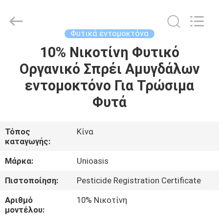
Chuqiang
Biological
Technology
Co.,ltd.
All
Φυτικά εντομοκτόνα
Rights
Reserved.
10% Νικοτίνη Φυτικό
ΣΠΊΤΙ
Οργανικό Σπρέι Αμυγδάλων
ΠΡΟΪΌΝΤΑ
εντομοκτόνο Για Τρώσιμα
Φυτά
ΒΊΝΤΕΟ
Τόπος
Κίνα
καταγωγής:
ΠΕΡΊΠΟΥ
ΕΜΕΊΣ
Μάρκα:
Unioasis
Πιστοποίηση:
Pesticide Registration Certificate
ΓΎΡΟΣ
Αριθμό
10% Νικοτίνη
ΕΡΓΟΣΤΑΣΊΩΝ
μοντέλου: