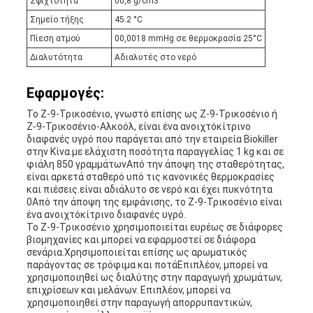
Σφιχτότητα
00,8 g/cm3
Σημείο τήξης
45.2 °C
Πίεση ατμού
00,0018 mmHg σε θερμοκρασία 25°C
Διαλυτότητα
Αδιαλυτές στο νερό
Εφαρμογές:
Το Z-9-Τρικοσένιο, γνωστό επίσης ως Z-9-Τρικοσένιο ή
Z-9-Τρικοσένιο-Αλκοόλ, είναι ένα ανοιχτόκίτρινο
διαφανές υγρό που παράγεται από την εταιρεία Biokiller
στην Κίνα.με ελάχιστη ποσότητα παραγγελίας 1 kg και σε
φιάλη 850 γραμμάτωνΑπό την άποψη της σταθερότητας,
είναι αρκετά σταθερό υπό τις κανονικές θερμοκρασίες
και πιέσεις.είναι αδιάλυτο σε νερό και έχει πυκνότητα
0Από την άποψη της εμφάνισης, το Z-9-Τρικοσένιο είναι
ένα ανοιχτόκίτρινο διαφανές υγρό.
Το Z-9-Τρικοσένιο χρησιμοποιείται ευρέως σε διάφορες
βιομηχανίες και μπορεί να εφαρμοστεί σε διάφορα
σενάρια.Χρησιμοποιείται επίσης ως αρωματικός
παράγοντας σε τρόφιμα και ποτάΕπιπλέον, μπορεί να
χρησιμοποιηθεί ως διαλύτης στην παραγωγή χρωμάτων,
επιχρίσεων και μελάνων. Επιπλέον, μπορεί να
χρησιμοποιηθεί στην παραγωγή απορρυπαντικών,