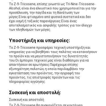
Το Z-9-Tricosene, επίσης γνωστό ως Tri-Nine-Tricosene-
Alcohol, είναι ένα ελκυστικό που χρησιμοποιείται για την
προσέλκυση, την παγίδα και τη θανάτωση των
μύγες.Είναι φτιαγμένο από φυσικά συστατικά και δεν
έχει οσμή ή τοξικές παρενέργειες.Είναι ένας
αποτελεσματικός και ασφαλής τρόπος για τον έλεγχο
των πληθυσμών των μύγες.
Υποστήριξη και υπηρεσίες:
Το Z-9-Tricosene προσφέρει τεχνική υποστήριξη και
υπηρεσίες για να βοηθήσει τους πελάτες να κατανοήσουν
το προϊόν και να μεγιστοποιήσουν τις δυνατότητές
του.Οι έμπειροι τεχνικοί μας είναι διαθέσιμοι για να
απαντήσουν σε ερωτήσεις.Παρέχουμε επίσης
εξυπηρέτηση πελατών, η οποία περιλαμβάνει την
εγκατάσταση του προϊόντος, την εγγραφή του
προϊόντος, τις επιστροφές προϊόντων και τις
πληροφορίες εγγύησης.
Συσκευή και αποστολή:
Συσκευή και αποστολή
Το Z-9-Tricosene θα συσκευάζεται σε κοντέινερ