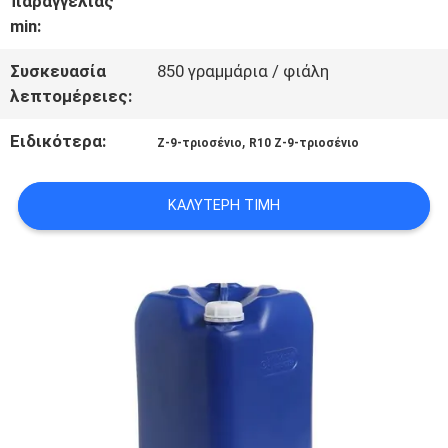
παραγγελίας
min:
ΕΡΓΟΣΤΑΣΊΩΝ
Συσκευασία
850 γραμμάρια / φιάλη
λεπτομέρειες:
ΠΟΙΟΤΙΚΌΣ
Ειδικότερα:
,
Ζ-9-τριοσένιο
R10 Z-9-τριοσένιο
ΈΛΕΓΧΟΣ
ΚΑΛΎΤΕΡΗ ΤΙΜΉ
ΜΑΣ
ΕΛΆΤΕ
ΣΕ
ΕΠΑΦΉ
ΜΕ