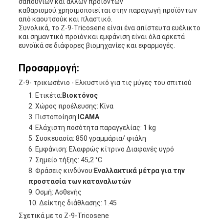
σαπουνιών και άλλων προϊόντων
καθαρισμού.χρησιμοποιείται στην παραγωγή προϊόντων
από καουτσούκ και πλαστικό.
Συνολικά, το Z-9-Tricosene είναι ένα απίστευτα ευέλικτο
και σημαντικό προϊόν.και εμφάνιση είναι όλα αρκετά
ευνοϊκά σε διάφορες βιομηχανίες και εφαρμογές.
Προσαρμογή:
Ζ-9- τρικωσένιο - Ελκυστικό για τις μύγες του σπιτιού
Ετικέτα:
Βιοκτόνος
Χώρος προέλευσης: Κίνα
Πιστοποίηση:
ICAMA
Ελάχιστη ποσότητα παραγγελίας: 1 kg
Συσκευασία: 850 γραμμάρια/ φιάλη
Εμφάνιση: Ελαφρώς κίτρινο Διαφανές υγρό
Σημείο τήξης: 45,2 °C
Φράσεις κινδύνου:
Εναλλακτικά μέτρα για την
προστασία των καταναλωτών
Οσμή: Ασθενής
Δείκτης διάθλασης: 1.45
Σχετικά με το Z-9-Tricosene