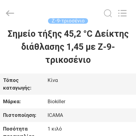
Wuhan
Chuqiang
Biological
Technology
Ζ-9-τριοσένιο
Co.,ltd.
All
Σημείο τήξης 45,2 °C Δείκτης
ΣΠΊΤΙ
Rights
Reserved.
διάθλασης 1,45 με Z-9-
ΠΡΟΪΌΝΤΑ
τρικοσένιο
ΒΊΝΤΕΟ
Τόπος
Κίνα
καταγωγής:
ΠΕΡΊΠΟΥ
Μάρκα:
Biokiller
ΕΜΕΊΣ
Πιστοποίηση:
ICAMA
Ποσότητα
1 κιλό
ΓΎΡΟΣ