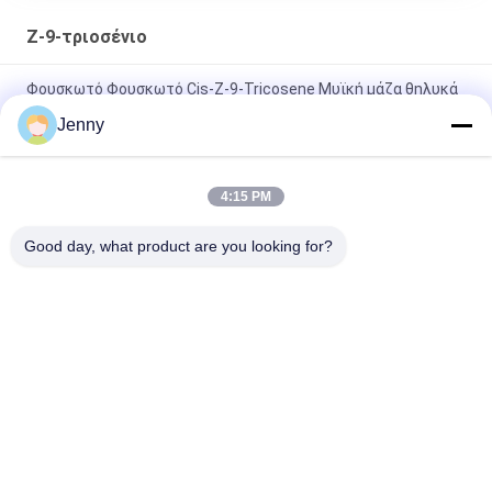
Ζ-9-τριοσένιο
Φουσκωτό Φουσκωτό Cis-Z-9-Tricosene Μυϊκή μάζα θηλυκά
έντομα Φερομόνες εντομοκτόνο
Jenny
Δυπτεροειδείς μύγες Μυκητομύκητες Φερομόνες
Πεστικοκτόνα Μικροειδείς Μυκητομύκητες ΤC παγίδα
4:15 PM
Αγροχημικά Επικινδυνόμενα Muscalure Z-9-Tricosene χημικά
Good day, what product are you looking for?
έλκηθρο μύγες φερομόνες φυτοφάρμακα
Λαϊκή κατηγορία
Όλα
Βιολογικά 
Βιολογικό 
Εντομοκτόνα
Φυτοφάρμακο
Φυτικά 
Πιστοκτόνα Για 