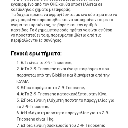
εγκεκριμένο από τον ΟΗΕ και θα αποστέλλεται σε
κατάλληλα οχήματα μεταφοράς.
Τα δοχεία πρέπει να σφραγίζονται με ένα σύστημα που να
μην μπορεί να παραποιηθεί και να επισημαίνονται με το
όνομα του προϊόντος, το βάρος και τον αριθμό
παρτίδας.Το όχημα μεταφοράς πρέπει να είναι σε θέση
να προστατεύει τα εμπορευματοκιβώτια από τις
περιβαλλοντικές συνθήκες.
Γενικά ερωτήματα:
Ε:
Τι είναι το Z-9- Tricosene;
Α:
Το Z-9-Tricosene είναι ένα φυτοφάρμακο που
παράγεται από την Biokiller και διανέμεται από την
ICAMA.
Ε:
Πού παράγεται το Z-9-Tricosene;
Α:
Το Z-9-Tricosene κατασκευάζεται στην Κίνα.
Ε:
Ποια είναι η ελάχιστη ποσότητα παραγγελίας για
το Z-9-Tricosene;
Α:
Η ελάχιστη ποσότητα παραγγελίας για το Z-9-
Tricosene είναι 1 kg.
Ε:
Ποια είναι η συσκευασία του Z-9- Tricosene;